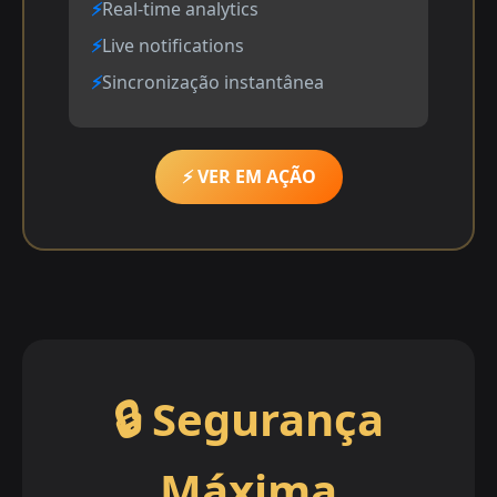
Real-time analytics
Live notifications
Sincronização instantânea
⚡ VER EM AÇÃO
🔒 Segurança
Máxima