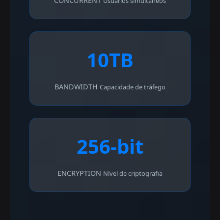
CONCURRENT
Usuários simultâneos
10TB
BANDWIDTH
Capacidade de tráfego
256-bit
ENCRYPTION
Nível de criptografia