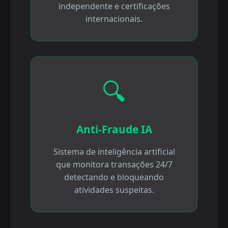
independente e certificações
internacionais.
🔍
Anti-Fraude IA
Sistema de inteligência artificial
que monitora transações 24/7
detectando e bloqueando
atividades suspeitas.