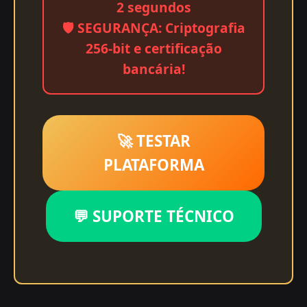
2 segundos
🛡️ SEGURANÇA: Criptografia
256-bit e certificação
bancária!
🚀 TESTAR
PLATAFORMA
💬 SUPORTE TÉCNICO