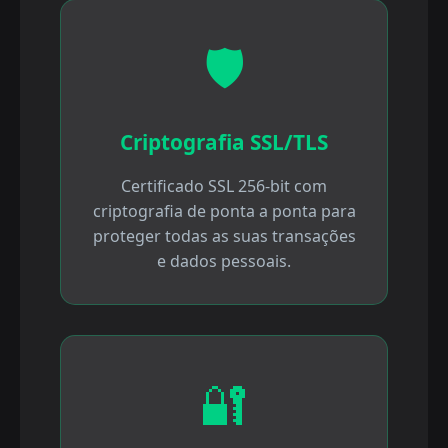
🛡️
Criptografia SSL/TLS
Certificado SSL 256-bit com
criptografia de ponta a ponta para
proteger todas as suas transações
e dados pessoais.
🔐