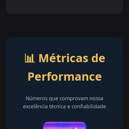
📊 Métricas de
Performance
Números que comprovam nossa
excelência técnica e confiabilidade