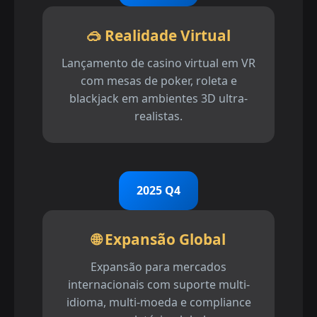
🥽 Realidade Virtual
Lançamento de casino virtual em VR
com mesas de poker, roleta e
blackjack em ambientes 3D ultra-
realistas.
2025 Q4
🌐 Expansão Global
Expansão para mercados
internacionais com suporte multi-
idioma, multi-moeda e compliance