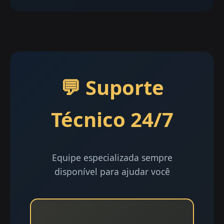
💬 Suporte
Técnico 24/7
Equipe especializada sempre
disponível para ajudar você