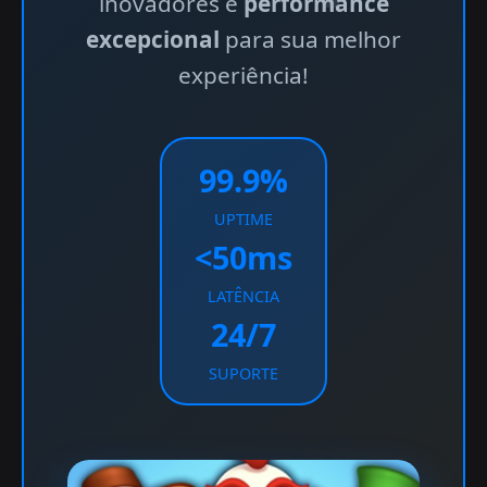
inovadores e
performance
excepcional
para sua melhor
experiência!
99.9%
UPTIME
<50ms
LATÊNCIA
24/7
SUPORTE