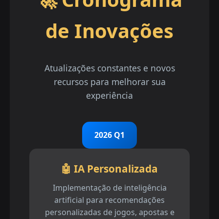
de Inovações
Atualizações constantes e novos
recursos para melhorar sua
experiência
2026 Q1
🤖 IA Personalizada
Implementação de inteligência
artificial para recomendações
personalizadas de jogos, apostas e