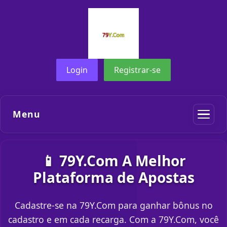
Login
Registrar-se
Menu
📱 79Y.Com A Melhor
Plataforma de Apostas
Cadastre-se na 79Y.Com para ganhar bônus no
cadastro e em cada recarga. Com a 79Y.Com, você