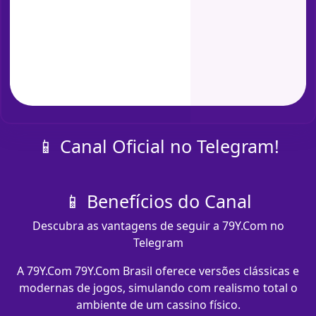
📱 Canal Oficial no Telegram!
📱 Benefícios do Canal
Descubra as vantagens de seguir a 79Y.Com no
Telegram
A 79Y.Com 79Y.Com Brasil oferece versões clássicas e
modernas de jogos, simulando com realismo total o
ambiente de um cassino físico.