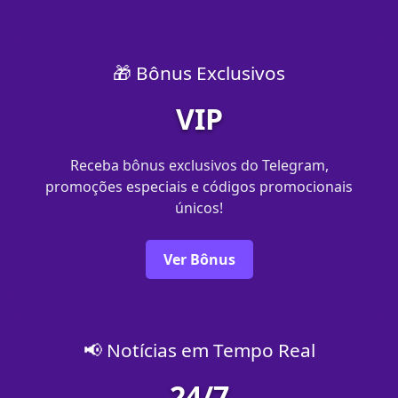
🎁 Bônus Exclusivos
VIP
Receba bônus exclusivos do Telegram,
promoções especiais e códigos promocionais
únicos!
Ver Bônus
📢 Notícias em Tempo Real
24/7