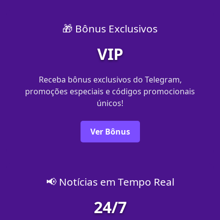
🎁 Bônus Exclusivos
VIP
Receba bônus exclusivos do Telegram,
promoções especiais e códigos promocionais
únicos!
Ver Bônus
📢 Notícias em Tempo Real
24/7