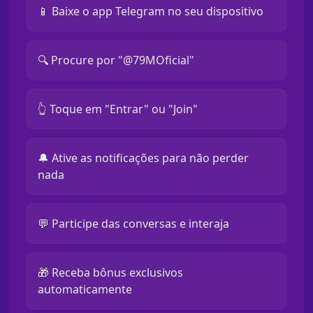
📱 Baixe o app Telegram no seu dispositivo
🔍 Procure por "@79MOficial"
👆 Toque em "Entrar" ou "Join"
🔔 Ative as notificações para não perder
nada
💬 Participe das conversas e interaja
🎁 Receba bônus exclusivos
automaticamente