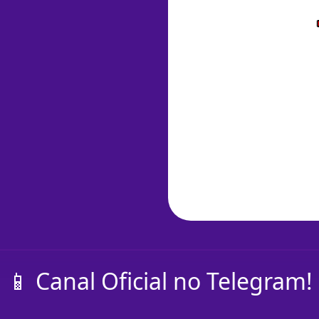
📱 Canal Oficial no Telegram!