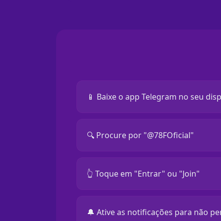
📱 Baixe o app Telegram no seu disp
🔍 Procure por "@78FOficial"
👆 Toque em "Entrar" ou "Join"
🔔 Ative as notificações para não p