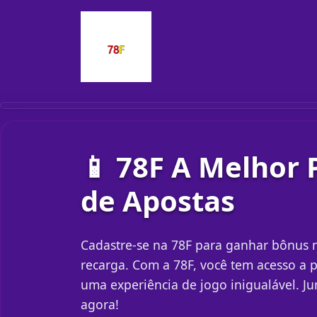
📱 78F A Melhor 
de Apostas
Cadastre-se na 78F para ganhar bônus 
recarga. Com a 78F, você tem acesso a p
uma experiência de jogo inigualável. J
agora!