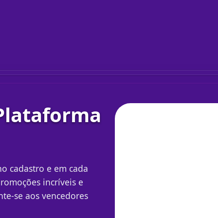
Plataforma
no cadastro e em cada
romoções incríveis e
unte-se aos vencedores