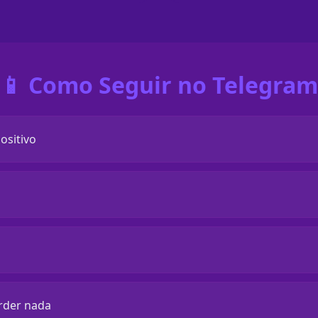
📱 Como Seguir no Telegram
ositivo
erder nada