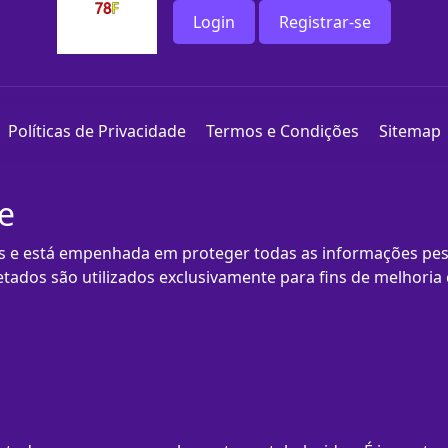
Login
Registrar-se
Políticas de Privacidade
Termos e Condições
Sitemap
de
ios e está empenhada em proteger todas as informações pe
tados são utilizados exclusivamente para fins de melhoria