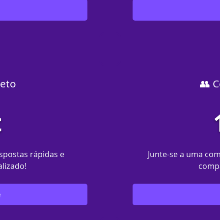
reto
👥 
t
espostas rápidas e
Junte-se a uma com
lizado!
compa
e