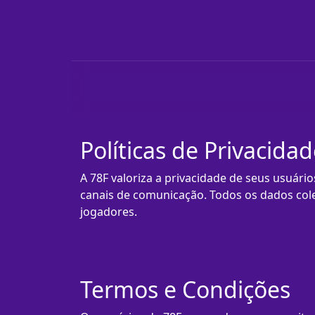
Políticas de Privacida
A 78F valoriza a privacidade de seus usuár
canais de comunicação. Todos os dados cole
jogadores.
Termos e Condições