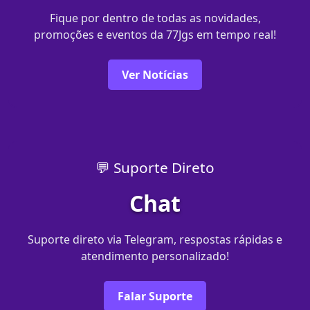
Fique por dentro de todas as novidades,
promoções e eventos da 77Jgs em tempo real!
Ver Notícias
💬 Suporte Direto
Chat
Suporte direto via Telegram, respostas rápidas e
atendimento personalizado!
Falar Suporte