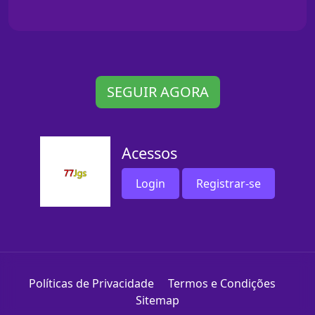
SEGUIR AGORA
Acessos
Login
Registrar-se
Políticas de Privacidade
Termos e Condições
Sitemap