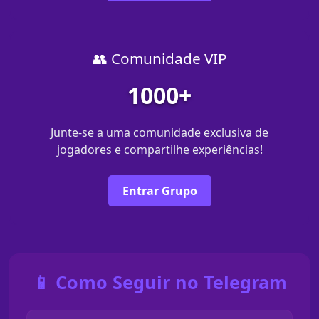
👥 Comunidade VIP
1000+
Junte-se a uma comunidade exclusiva de
jogadores e compartilhe experiências!
Entrar Grupo
📱 Como Seguir no Telegram