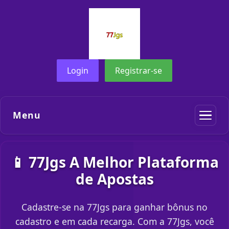
Login
Registrar-se
Menu
📱 77Jgs A Melhor Plataforma
de Apostas
Cadastre-se na 77Jgs para ganhar bônus no
cadastro e em cada recarga. Com a 77Jgs, você