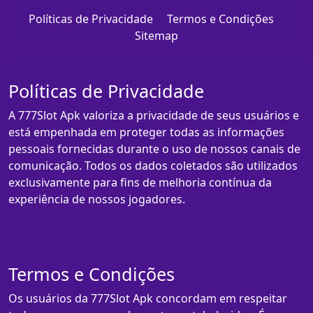
Políticas de Privacidade
Termos e Condições
Sitemap
Políticas de Privacidade
A 777Slot Apk valoriza a privacidade de seus usuários e
está empenhada em proteger todas as informações
pessoais fornecidas durante o uso de nossos canais de
comunicação. Todos os dados coletados são utilizados
exclusivamente para fins de melhoria contínua da
experiência de nossos jogadores.
Termos e Condições
Os usuários da 777Slot Apk concordam em respeitar