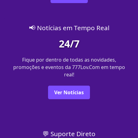
📢 Notícias em Tempo Real
24/7
Fique por dentro de todas as novidades,
promoções e eventos da 777Lov.Com em tempo
real!
Ver Notícias
💬 Suporte Direto