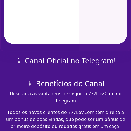
📱 Canal Oficial no Telegram!
📱 Benefícios do Canal
Descubra as vantagens de seguir a 777Lov.Com no
Telegram
Todos os novos clientes do 777Lov.Com têm direito a
um bônus de boas-vindas, que pode ser um bônus de
primeiro depósito ou rodadas grátis em um caça-