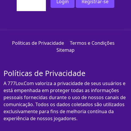
Login
Registrar-se
Políticas de Privacidade
Termos e Condições
Sitemap
Políticas de Privacidade
A 777Lov.Com valoriza a privacidade de seus usuários e
está empenhada em proteger todas as informações
pessoais fornecidas durante o uso de nossos canais de
comunicação. Todos os dados coletados são utilizados
exclusivamente para fins de melhoria contínua da
experiência de nossos jogadores.