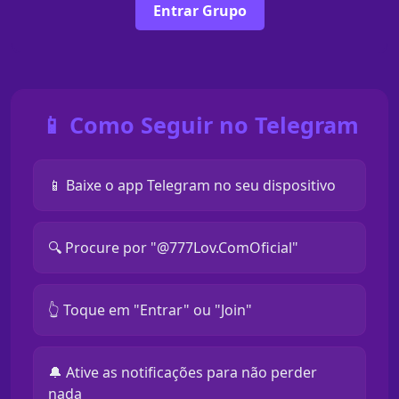
Entrar Grupo
📱 Como Seguir no Telegram
📱 Baixe o app Telegram no seu dispositivo
🔍 Procure por "@777Lov.ComOficial"
👆 Toque em "Entrar" ou "Join"
🔔 Ative as notificações para não perder
nada