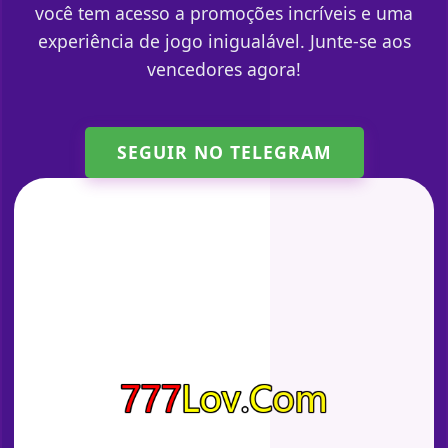
você tem acesso a promoções incríveis e uma
experiência de jogo inigualável. Junte-se aos
vencedores agora!
SEGUIR NO TELEGRAM