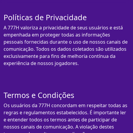
Políticas de Privacidade
A 777H valoriza a privacidade de seus usuários e está
empenhada em proteger todas as informações
pessoais fornecidas durante o uso de nossos canais de
comunicação. Todos os dados coletados são utilizados
exclusivamente para fins de melhoria contínua da
experiência de nossos jogadores.
Termos e Condições
Os usuários da 777H concordam em respeitar todas as
regras e regulamentos estabelecidos. É importante ler
e entender todos os termos antes de participar de
nossos canais de comunicação. A violação destes