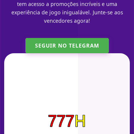
tem acesso a promoções incríveis e uma
experiência de jogo inigualável. Junte-se aos
vencedores agora!
SEGUIR NO TELEGRAM