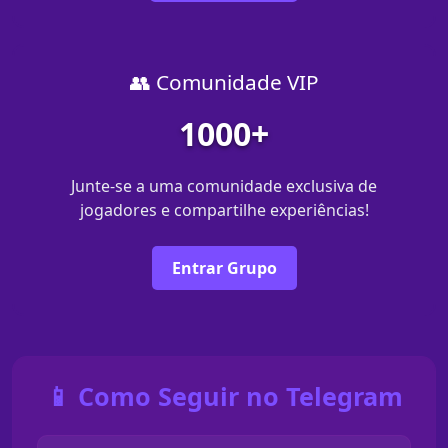
👥 Comunidade VIP
1000+
Junte-se a uma comunidade exclusiva de
jogadores e compartilhe experiências!
Entrar Grupo
📱 Como Seguir no Telegram