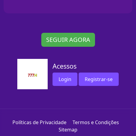
SEGUIR AGORA
Acessos
Login
Registrar-se
Políticas de Privacidade
Termos e Condições
Sitemap