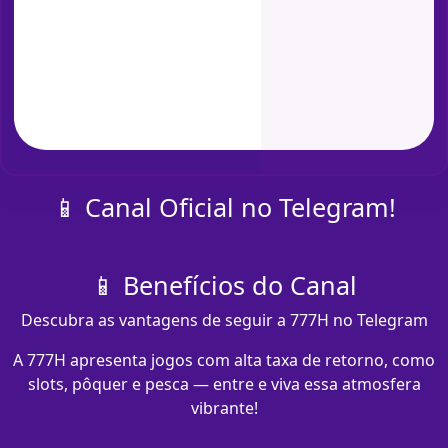
📱 Canal Oficial no Telegram!
📱 Benefícios do Canal
Descubra as vantagens de seguir a 777H no Telegram
A 777H apresenta jogos com alta taxa de retorno, como
slots, pôquer e pesca — entre e viva essa atmosfera
vibrante!