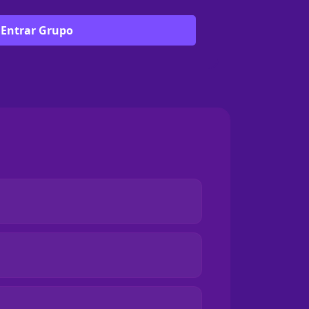
Entrar Grupo