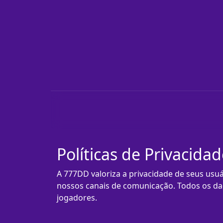
Políticas de Privacida
A 777DD valoriza a privacidade de seus us
nossos canais de comunicação. Todos os dad
jogadores.