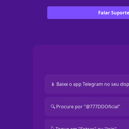
Falar Suport
📱 Baixe o app Telegram no seu disp
🔍 Procure por "@777DDOficial"