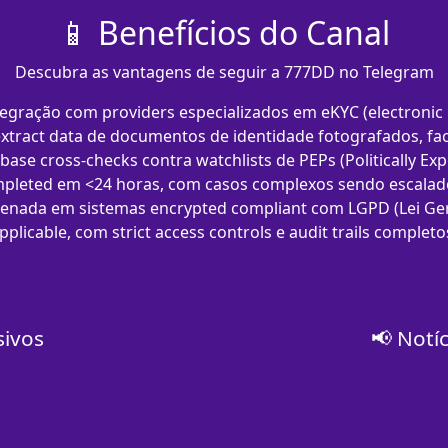
📱 Benefícios do Canal
Descubra as vantagens de seguir a 777DD no Telegram
a integração com providers especializados em eKYC (elect
extract data de documentos de identidade fotografados, faci
abase cross-checks contra watchlists de PEPs (Politically Ex
 completed em <24 horas, com casos complexos sendo escala
zenada em sistemas encrypted compliant com LGPD (Lei Ge
pplicable, com strict access controls e audit trails completo
sivos
📢 Notí