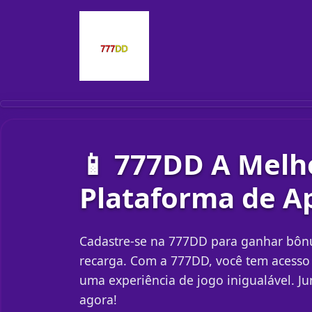
📱 777DD A Melh
Plataforma de A
Cadastre-se na 777DD para ganhar bôn
recarga. Com a 777DD, você tem acesso 
uma experiência de jogo inigualável. J
agora!