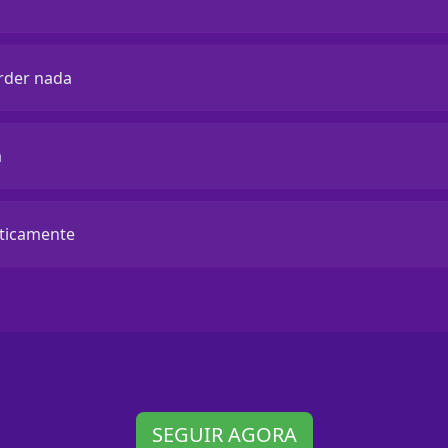
erder nada
a
aticamente
SEGUIR AGORA