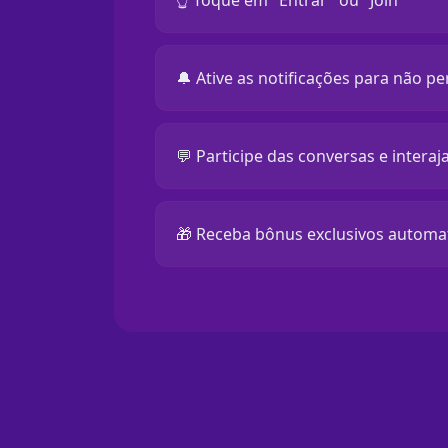
👆 Toque em "Entrar" ou "Join"
🔔 Ative as notificações para não p
💬 Participe das conversas e interaj
🎁 Receba bônus exclusivos autom