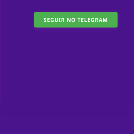
SEGUIR NO TELEGRAM