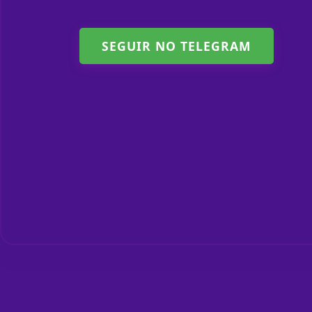
SEGUIR NO TELEGRAM