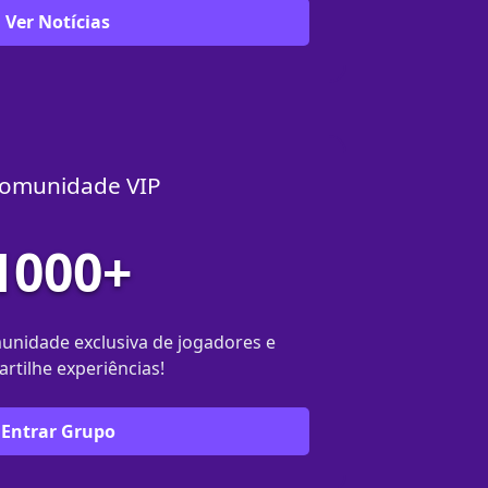
Ver Notícias
Comunidade VIP
1000+
unidade exclusiva de jogadores e
rtilhe experiências!
Entrar Grupo