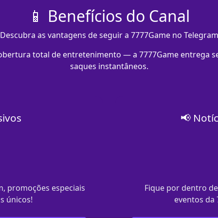
📱 Benefícios do Canal
Descubra as vantagens de seguir a 7777Game no Telegra
obertura total de entretenimento — a 7777Game entrega s
saques instantâneos.
sivos
📢 Notí
m, promoções especiais
Fique por dentro d
s únicos!
eventos da