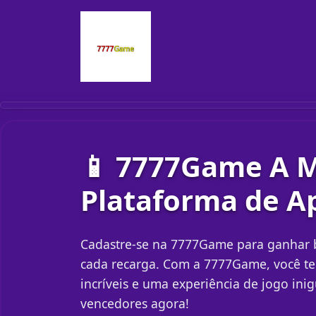
📱 7777Game A 
Plataforma de A
Cadastre-se na 7777Game para ganhar 
cada recarga. Com a 7777Game, você t
incríveis e uma experiência de jogo inig
vencedores agora!