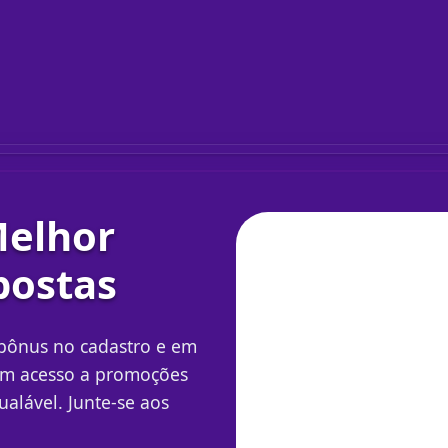
Melhor
postas
bônus no cadastro e em
em acesso a promoções
ualável. Junte-se aos