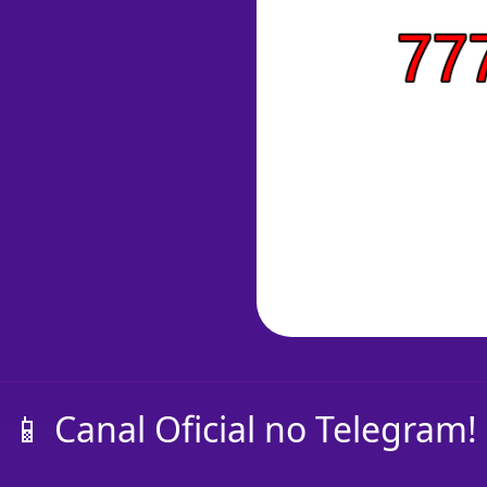
📱 Canal Oficial no Telegram!