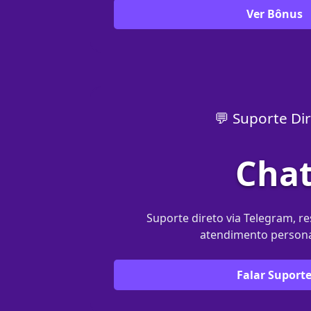
Ver Bônus
💬 Suporte Di
Cha
Suporte direto via Telegram, r
atendimento persona
Falar Suport