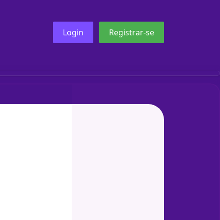
Login
Registrar-se