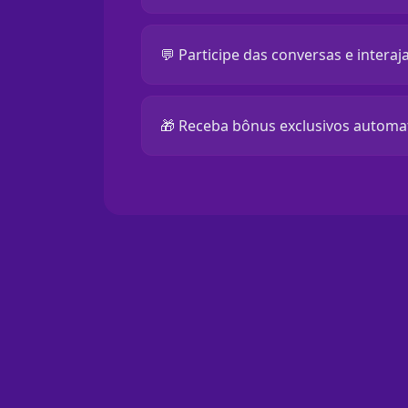
💬 Participe das conversas e interaj
🎁 Receba bônus exclusivos autom