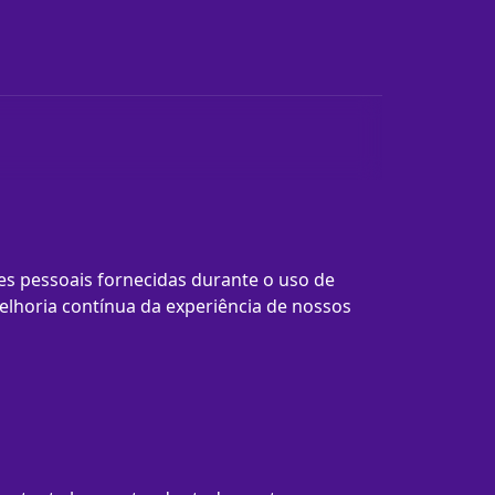
es pessoais fornecidas durante o uso de
elhoria contínua da experiência de nossos