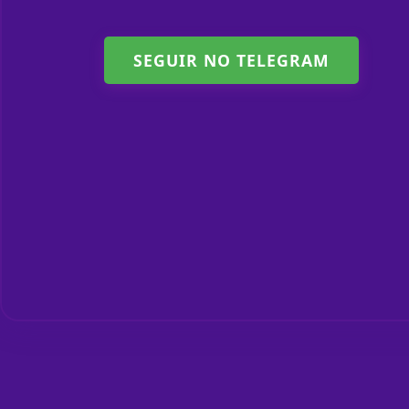
SEGUIR NO TELEGRAM