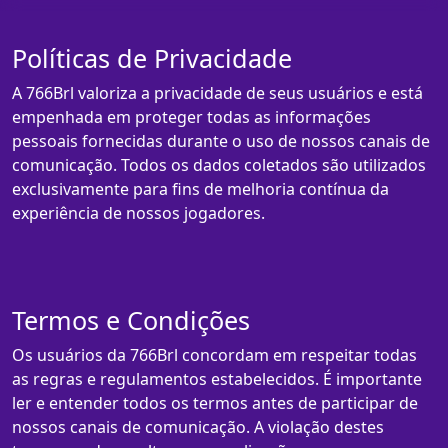
Políticas de Privacidade
A 766Brl valoriza a privacidade de seus usuários e está
empenhada em proteger todas as informações
pessoais fornecidas durante o uso de nossos canais de
comunicação. Todos os dados coletados são utilizados
exclusivamente para fins de melhoria contínua da
experiência de nossos jogadores.
Termos e Condições
Os usuários da 766Brl concordam em respeitar todas
as regras e regulamentos estabelecidos. É importante
ler e entender todos os termos antes de participar de
nossos canais de comunicação. A violação destes