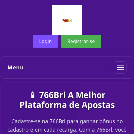
Login
Registrar-se
Menu
📱 766Brl A Melhor
Plataforma de Apostas
Cadastre-se na 766Brl para ganhar bônus no
cadastro e em cada recarga. Com a 766Brl, você