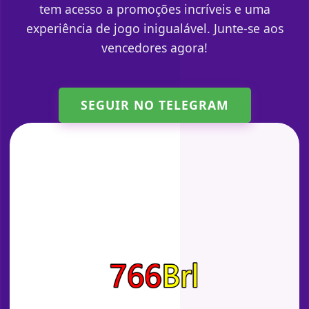
tem acesso a promoções incríveis e uma
experiência de jogo inigualável. Junte-se aos
vencedores agora!
SEGUIR NO TELEGRAM