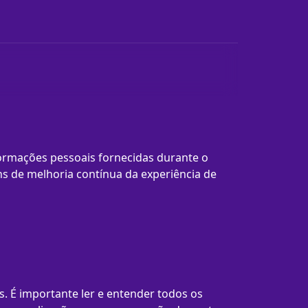
formações pessoais fornecidas durante o
ns de melhoria contínua da experiência de
. É importante ler e entender todos os