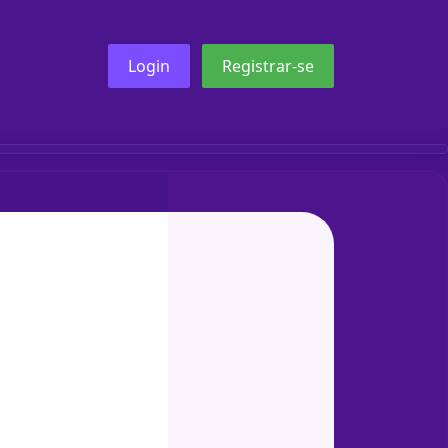
Login
Registrar-se