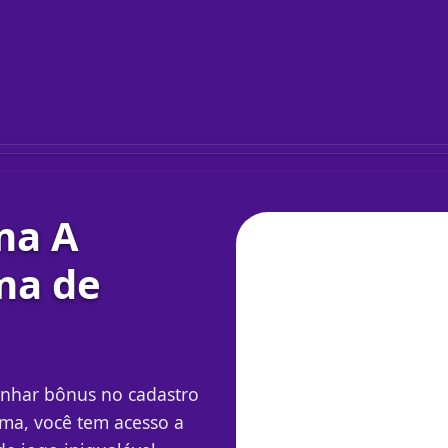
ma A
ma de
anhar bônus no cadastro
ma, você tem acesso a