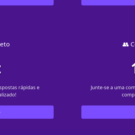
reto
👥 
t
espostas rápidas e
Junte-se a uma com
lizado!
compa
e