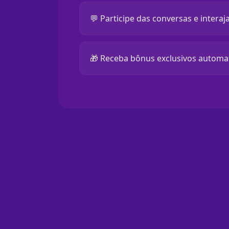
💬 Participe das conversas e interaj
🎁 Receba bônus exclusivos autom