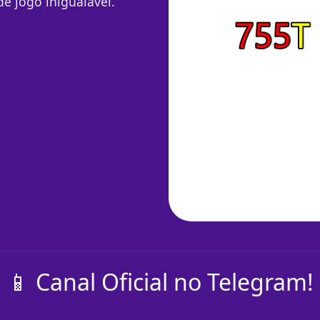
e jogo inigualável.
📱 Canal Oficial no Telegram!