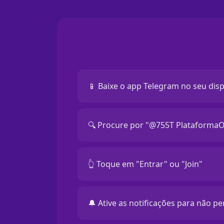
📱 Baixe o app Telegram no seu disp
🔍 Procure por "@755T PlataformaOf
👆 Toque em "Entrar" ou "Join"
🔔 Ative as notificações para não p