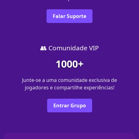
Falar Suporte
👥 Comunidade VIP
1000+
Junte-se a uma comunidade exclusiva de
jogadores e compartilhe experiências!
Entrar Grupo