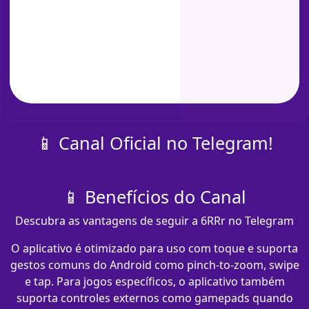
📱 Canal Oficial no Telegram!
📱 Benefícios do Canal
Descubra as vantagens de seguir a 6RRr no Telegram
O aplicativo é otimizado para uso com toque e suporta
gestos comuns do Android como pinch-to-zoom, swipe
e tap. Para jogos específicos, o aplicativo também
suporta controles externos como gamepads quando