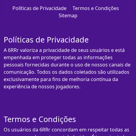
Políticas de Privacidade
Termos e Condições
Sitemap
Políticas de Privacidade
A 6RRr valoriza a privacidade de seus usuários e está
empenhada em proteger todas as informações
pessoais fornecidas durante o uso de nossos canais de
comunicação. Todos os dados coletados são utilizados
exclusivamente para fins de melhoria contínua da
experiência de nossos jogadores.
Termos e Condições
Os usuários da 6RRr concordam em respeitar todas as