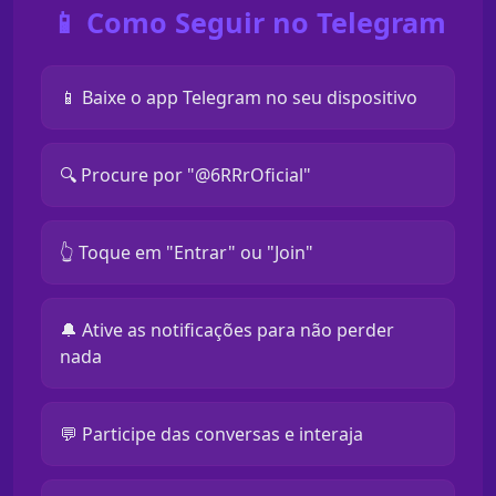
📱 Como Seguir no Telegram
📱 Baixe o app Telegram no seu dispositivo
🔍 Procure por "@6RRrOficial"
👆 Toque em "Entrar" ou "Join"
🔔 Ative as notificações para não perder
nada
💬 Participe das conversas e interaja