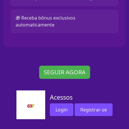
🎁 Receba bônus exclusivos
automaticamente
SEGUIR AGORA
Acessos
Login
Registrar-se