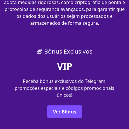
adota medidas rigorosas, como criptografia de ponta e
protocolos de segurança avançados, para garantir que
os dados dos usuários sejam processados e
armazenados de forma segura.
🎁 Bônus Exclusivos
VIP
Receba bônus exclusivos do Telegram,
promoções especiais e códigos promocionais
únicos!
Ver Bônus