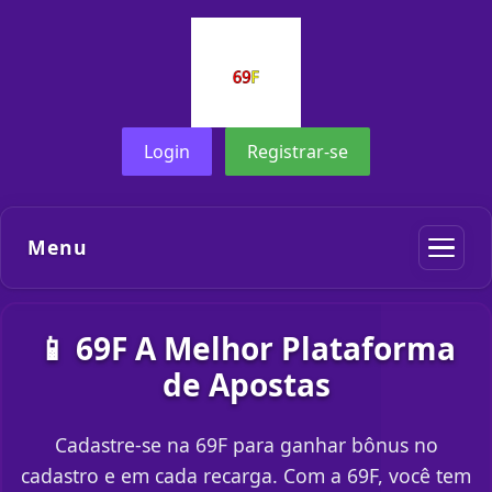
Login
Registrar-se
Menu
📱 69F A Melhor Plataforma
de Apostas
Cadastre-se na 69F para ganhar bônus no
cadastro e em cada recarga. Com a 69F, você tem