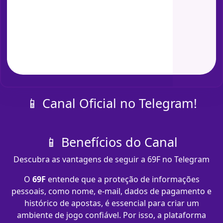
📱 Canal Oficial no Telegram!
📱 Benefícios do Canal
Descubra as vantagens de seguir a 69F no Telegram
O
69F
entende que a proteção de informações
pessoais, como nome, e-mail, dados de pagamento e
histórico de apostas, é essencial para criar um
ambiente de jogo confiável. Por isso, a plataforma