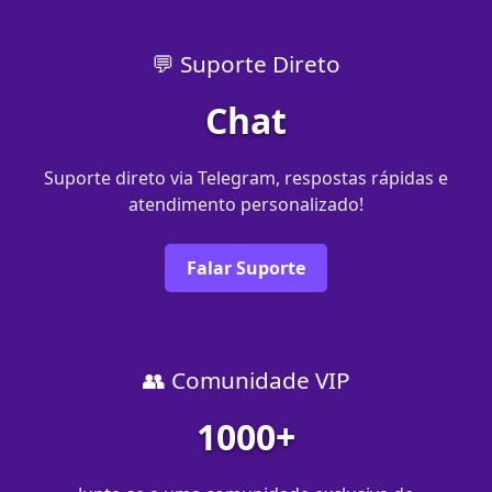
💬 Suporte Direto
Chat
Suporte direto via Telegram, respostas rápidas e
atendimento personalizado!
Falar Suporte
👥 Comunidade VIP
1000+