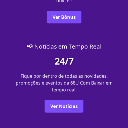
únicos!
Ver Bônus
📢 Notícias em Tempo Real
24/7
Fique por dentro de todas as novidades,
promoções e eventos da 68U Com Baixar em
tempo real!
Ver Notícias