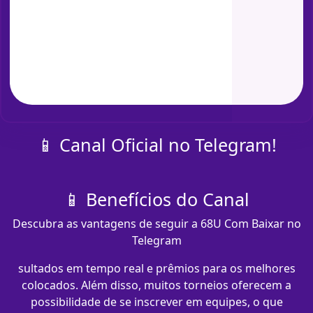
📱 Canal Oficial no Telegram!
📱 Benefícios do Canal
Descubra as vantagens de seguir a 68U Com Baixar no
Telegram
sultados em tempo real e prêmios para os melhores
colocados. Além disso, muitos torneios oferecem a
possibilidade de se inscrever em equipes, o que