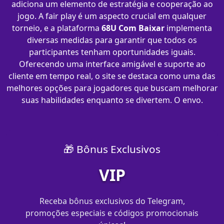
adiciona um elemento de estratégia e cooperação ao
jogo. A fair play é um aspecto crucial em qualquer
torneio, e a plataforma
68U Com Baixar
implementa
diversas medidas para garantir que todos os
participantes tenham oportunidades iguais.
Oferecendo uma interface amigável e suporte ao
cliente em tempo real, o site se destaca como uma das
melhores opções para jogadores que buscam melhorar
suas habilidades enquanto se divertem. O envo.
🎁 Bônus Exclusivos
VIP
Receba bônus exclusivos do Telegram,
promoções especiais e códigos promocionais