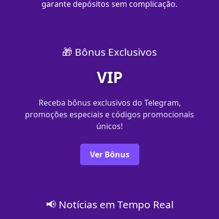
garante depósitos sem complicação.
🎁 Bônus Exclusivos
VIP
Receba bônus exclusivos do Telegram,
promoções especiais e códigos promocionais
únicos!
Ver Bônus
📢 Notícias em Tempo Real