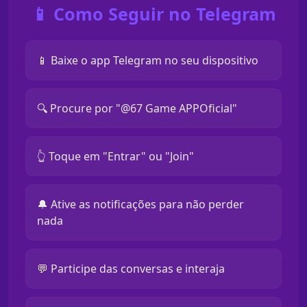
📱 Como Seguir no Telegram
📱 Baixe o app Telegram no seu dispositivo
🔍 Procure por "@67 Game APPOficial"
👆 Toque em "Entrar" ou "Join"
🔔 Ative as notificações para não perder
nada
💬 Participe das conversas e interaja