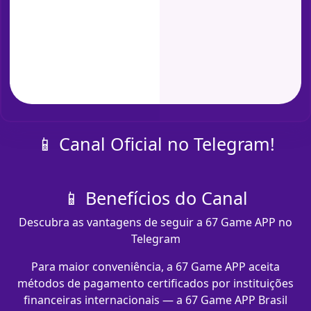
📱 Canal Oficial no Telegram!
📱 Benefícios do Canal
Descubra as vantagens de seguir a 67 Game APP no
Telegram
Para maior conveniência, a 67 Game APP aceita
métodos de pagamento certificados por instituições
financeiras internacionais — a 67 Game APP Brasil