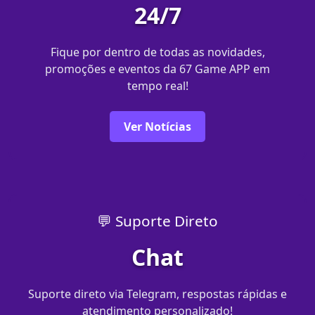
24/7
Fique por dentro de todas as novidades,
promoções e eventos da 67 Game APP em
tempo real!
Ver Notícias
💬 Suporte Direto
Chat
Suporte direto via Telegram, respostas rápidas e
atendimento personalizado!