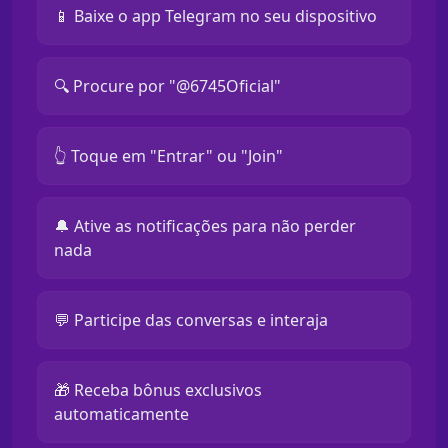
📱 Baixe o app Telegram no seu dispositivo
🔍 Procure por "@6745Oficial"
👆 Toque em "Entrar" ou "Join"
🔔 Ative as notificações para não perder
nada
💬 Participe das conversas e interaja
🎁 Receba bônus exclusivos
automaticamente