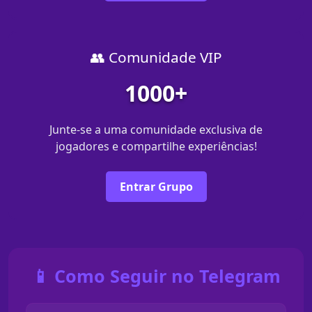
👥 Comunidade VIP
1000+
Junte-se a uma comunidade exclusiva de
jogadores e compartilhe experiências!
Entrar Grupo
📱 Como Seguir no Telegram