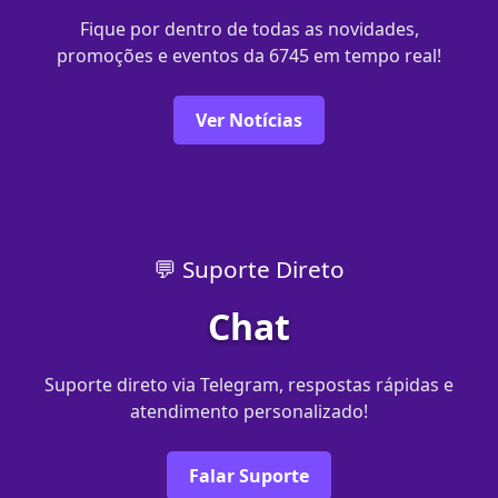
Fique por dentro de todas as novidades,
promoções e eventos da 6745 em tempo real!
Ver Notícias
💬 Suporte Direto
Chat
Suporte direto via Telegram, respostas rápidas e
atendimento personalizado!
Falar Suporte