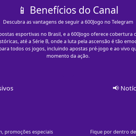
📱 Benefícios do Canal
Descubra as vantagens de seguir a 600Jogo no Telegram
ostas esportivas no Brasil, e a 600Jogo oferece cobertura c
stóricas, até a Série B, onde a luta pela ascensão é tão emo
para todos os jogos, incluindo apostas pré-jogo e ao viv
momento da ação.
sivos
📢 Notí
m, promoções especiais
Fique por dentro d