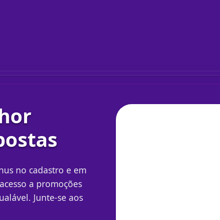
lhor
postas
nus no cadastro e em
 acesso a promoções
ualável. Junte-se aos