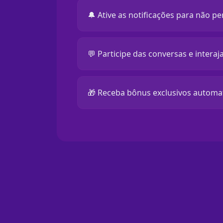
🔔 Ative as notificações para não p
💬 Participe das conversas e interaj
🎁 Receba bônus exclusivos autom