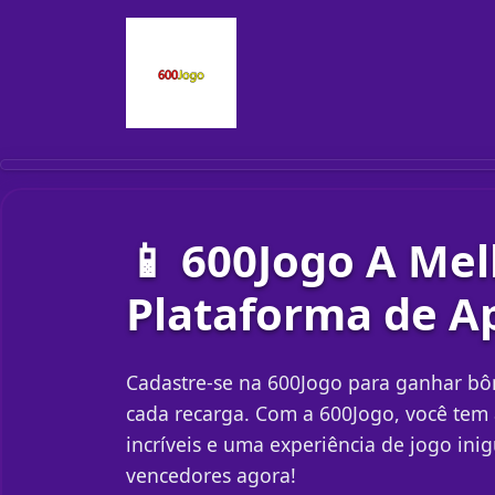
📱 600Jogo A Me
Plataforma de A
Cadastre-se na 600Jogo para ganhar bô
cada recarga. Com a 600Jogo, você tem
incríveis e uma experiência de jogo inig
vencedores agora!