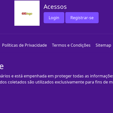
Acessos
Login
Registrar-se
Políticas de Privacidade
Termos e Condições
Sitemap
de
suários e está empenhada em proteger todas as informaçõe
os coletados são utilizados exclusivamente para fins de m