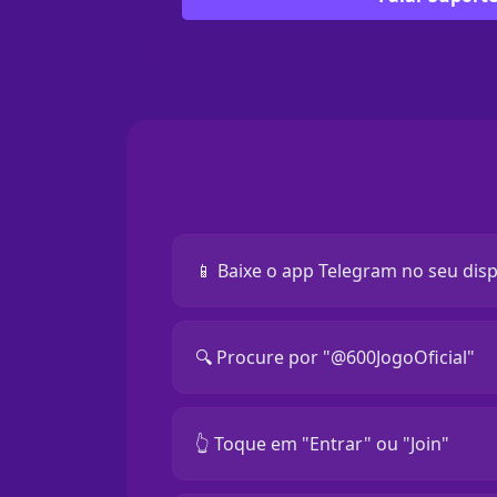
📱 Baixe o app Telegram no seu disp
🔍 Procure por "@600JogoOficial"
👆 Toque em "Entrar" ou "Join"