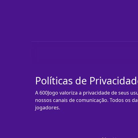
Políticas de Privacida
A 600Jogo valoriza a privacidade de seus u
nossos canais de comunicação. Todos os dad
jogadores.