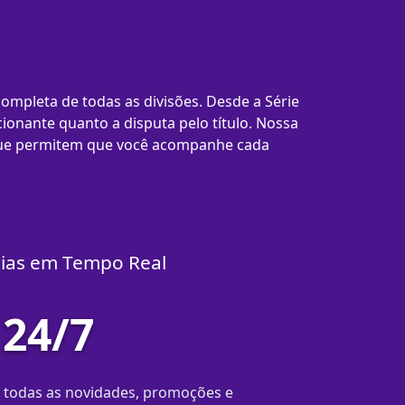
ompleta de todas as divisões. Desde a Série
cionante quanto a disputa pelo título. Nossa
o que permitem que você acompanhe cada
cias em Tempo Real
24/7
e todas as novidades, promoções e