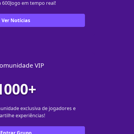
a 600Jogo em tempo real!
Ver Notícias
Comunidade VIP
1000+
unidade exclusiva de jogadores e
rtilhe experiências!
Entrar Grupo