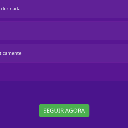
erder nada
a
aticamente
SEGUIR AGORA