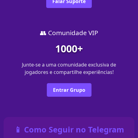
Falar Suporte
👥 Comunidade VIP
1000+
Junte-se a uma comunidade exclusiva de
jogadores e compartilhe experiências!
Entrar Grupo
📱 Como Seguir no Telegram