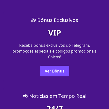
🎁 Bônus Exclusivos
VIP
Receba bônus exclusivos do Telegram,
promoções especiais e códigos promocionais
únicos!
Ver Bônus
📢 Notícias em Tempo Real
24/7