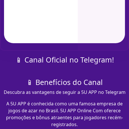
📱 Canal Oficial no Telegram!
📱 Benefícios do Canal
Descubra as vantagens de seguir a 5U APP no Telegram
A 5U APP é conhecida como uma famosa empresa de
jogos de azar no Brasil. 5U APP Online Com oferece
promoções e bônus atraentes para jogadores recém-
registrados.