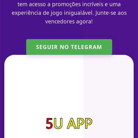
tem acesso a promoções incríveis e uma
experiência de jogo inigualável. Junte-se aos
vencedores agora!
SEGUIR NO TELEGRAM