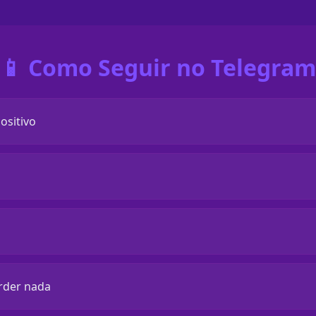
📱 Como Seguir no Telegram
ositivo
erder nada