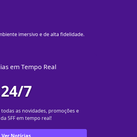
iente imersivo e de alta fidelidade.
cias em Tempo Real
24/7
e todas as novidades, promoções e
 da 5FF em tempo real!
Ver Notícias