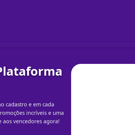
Plataforma
no cadastro e em cada
promoções incríveis e uma
se aos vencedores agora!