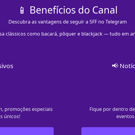
📱 Benefícios do Canal
Descubra as vantagens de seguir a 5FF no Telegram
esa clássicos como bacará, pôquer e blackjack — tudo em amb
sivos
📢 Notí
m, promoções especiais
Fique por dentro d
s únicos!
eventos