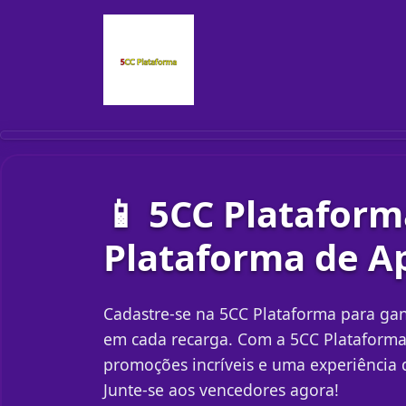
📱 5CC Platafor
Plataforma de A
Cadastre-se na 5CC Plataforma para ga
em cada recarga. Com a 5CC Plataforma
promoções incríveis e uma experiência d
Junte-se aos vencedores agora!