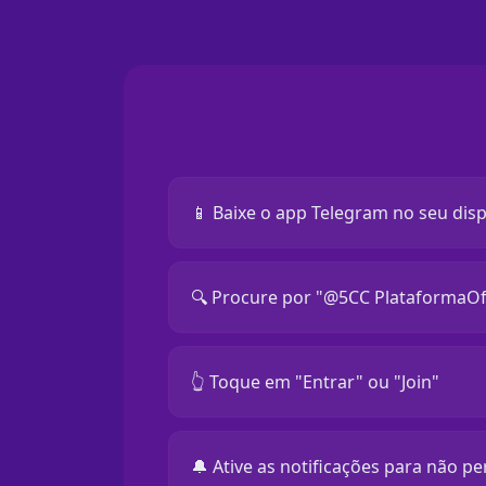
📱 Baixe o app Telegram no seu disp
🔍 Procure por "@5CC PlataformaOfi
👆 Toque em "Entrar" ou "Join"
🔔 Ative as notificações para não p