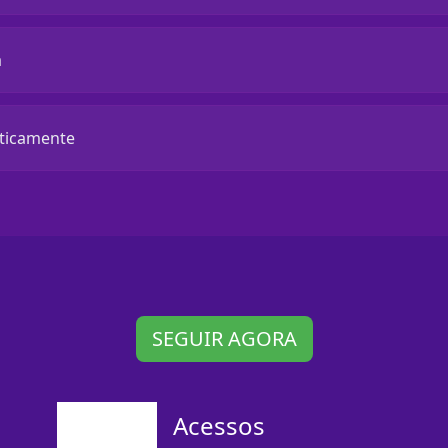
a
aticamente
SEGUIR AGORA
Acessos