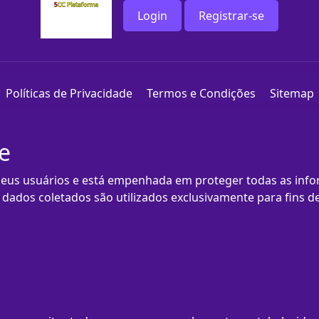
Login
Registrar-se
Políticas de Privacidade
Termos e Condições
Sitemap
de
 seus usuários e está empenhada em proteger todas as inf
dados coletados são utilizados exclusivamente para fins d