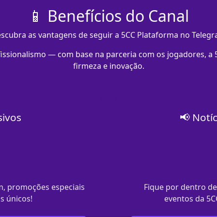
📱 Benefícios do Canal
scubra as vantagens de seguir a 5CC Plataforma no Teleg
fissionalismo — com base na parceria com os jogadores, a
firmeza e inovação.
sivos
📢 Notí
m, promoções especiais
Fique por dentro d
s únicos!
eventos da 5C