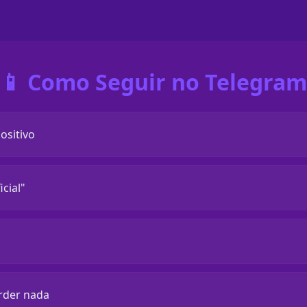
📱 Como Seguir no Telegram
ositivo
cial"
erder nada