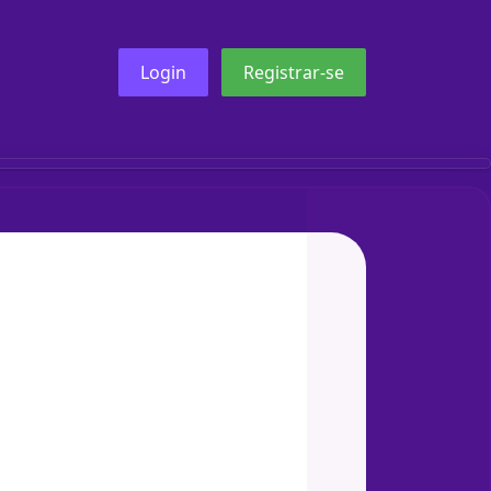
Login
Registrar-se