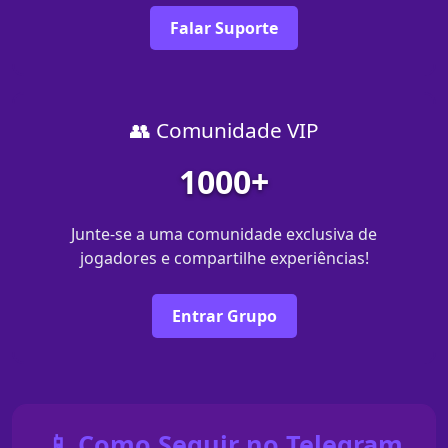
Falar Suporte
👥 Comunidade VIP
1000+
Junte-se a uma comunidade exclusiva de
jogadores e compartilhe experiências!
Entrar Grupo
📱 Como Seguir no Telegram