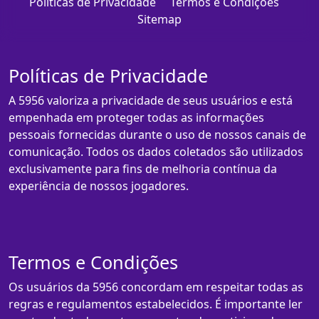
Políticas de Privacidade
Termos e Condições
Sitemap
Políticas de Privacidade
A 5956 valoriza a privacidade de seus usuários e está
empenhada em proteger todas as informações
pessoais fornecidas durante o uso de nossos canais de
comunicação. Todos os dados coletados são utilizados
exclusivamente para fins de melhoria contínua da
experiência de nossos jogadores.
Termos e Condições
Os usuários da 5956 concordam em respeitar todas as
regras e regulamentos estabelecidos. É importante ler