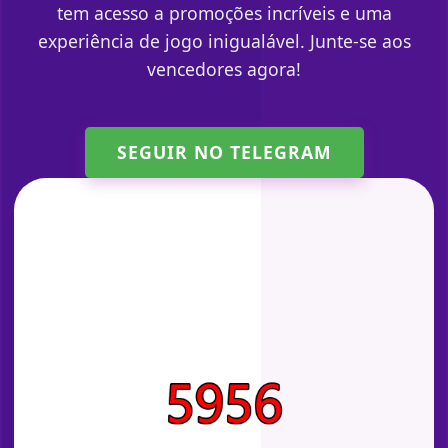
tem acesso a promoções incríveis e uma
experiência de jogo inigualável. Junte-se aos
vencedores agora!
SEGUIR NO TELEGRAM