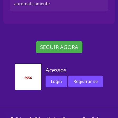
automaticamente
SEGUIR AGORA
Acessos
Login
Registrar-se