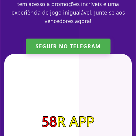
tem acesso a promoções incríveis e uma
experiência de jogo inigualável. Junte-se aos
vencedores agora!
SEGUIR NO TELEGRAM