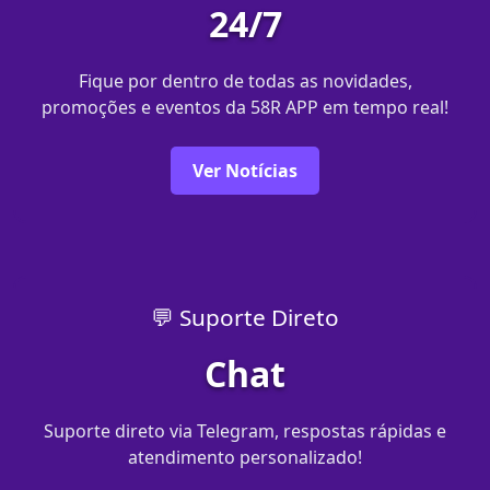
24/7
Fique por dentro de todas as novidades,
promoções e eventos da 58R APP em tempo real!
Ver Notícias
💬 Suporte Direto
Chat
Suporte direto via Telegram, respostas rápidas e
atendimento personalizado!