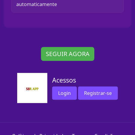
automaticamente
SEGUIR AGORA
Acessos
Login
Registrar-se