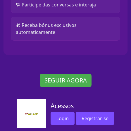
💬 Participe das conversas e interaja
🎁 Receba bônus exclusivos
automaticamente
SEGUIR AGORA
Acessos
Login
Registrar-se