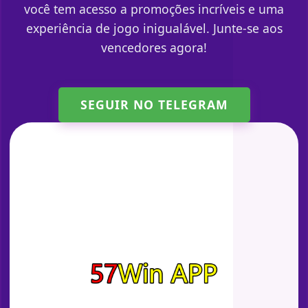
você tem acesso a promoções incríveis e uma
experiência de jogo inigualável. Junte-se aos
vencedores agora!
SEGUIR NO TELEGRAM