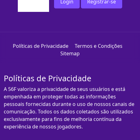
Login
Registrar-se
Políticas de Privacidade
Termos e Condições
Sitemap
Políticas de Privacidade
A 56F valoriza a privacidade de seus usuários e está
empenhada em proteger todas as informações
pessoais fornecidas durante o uso de nossos canais de
comunicação. Todos os dados coletados são utilizados
exclusivamente para fins de melhoria contínua da
experiência de nossos jogadores.