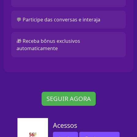
💬 Participe das conversas e interaja
🎁 Receba bônus exclusivos
automaticamente
SEGUIR AGORA
Acessos