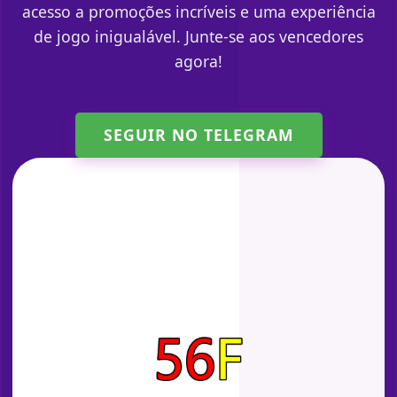
acesso a promoções incríveis e uma experiência
de jogo inigualável. Junte-se aos vencedores
agora!
SEGUIR NO TELEGRAM