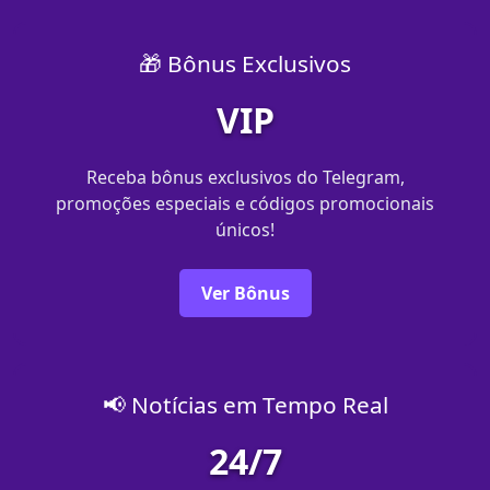
🎁 Bônus Exclusivos
VIP
Receba bônus exclusivos do Telegram,
promoções especiais e códigos promocionais
únicos!
Ver Bônus
📢 Notícias em Tempo Real
24/7