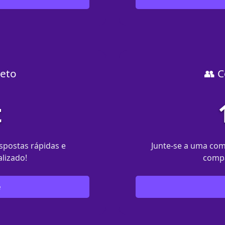
reto
👥 
t
espostas rápidas e
Junte-se a uma com
lizado!
compa
e