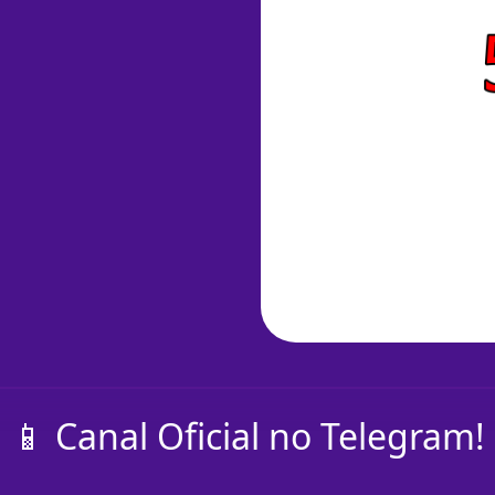
📱 Canal Oficial no Telegram!