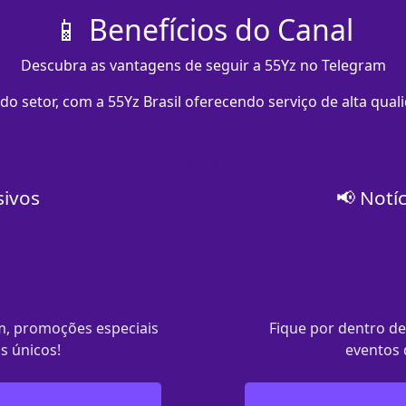
📱 Benefícios do Canal
Descubra as vantagens de seguir a 55Yz no Telegram
 do setor, com a 55Yz Brasil oferecendo serviço de alta qua
sivos
📢 Notí
m, promoções especiais
Fique por dentro d
s únicos!
eventos 