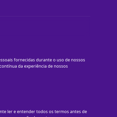
essoais fornecidas durante o uso de nossos
 contínua da experiência de nossos
nte ler e entender todos os termos antes de