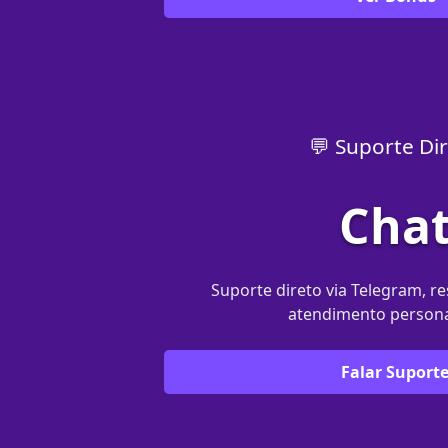
💬 Suporte Di
Cha
Suporte direto via Telegram, r
atendimento persona
Falar Suport