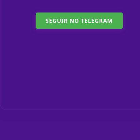
SEGUIR NO TELEGRAM