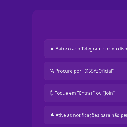
📱 Baixe o app Telegram no seu disp
🔍 Procure por "@55YzOficial"
👆 Toque em "Entrar" ou "Join"
🔔 Ative as notificações para não p