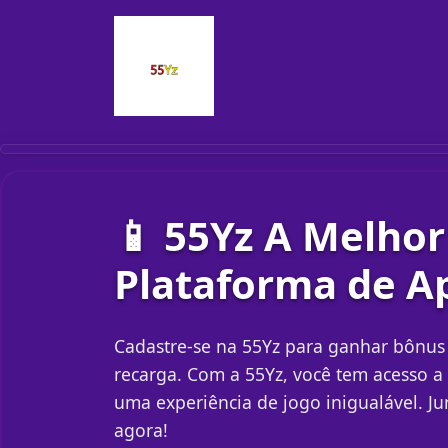
📱 55Yz A Melhor
Plataforma de A
Cadastre-se na 55Yz para ganhar bônus
recarga. Com a 55Yz, você tem acesso a
uma experiência de jogo inigualável. J
agora!