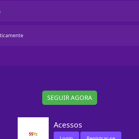
a
aticamente
SEGUIR AGORA
Acessos
Login
Registrar-se