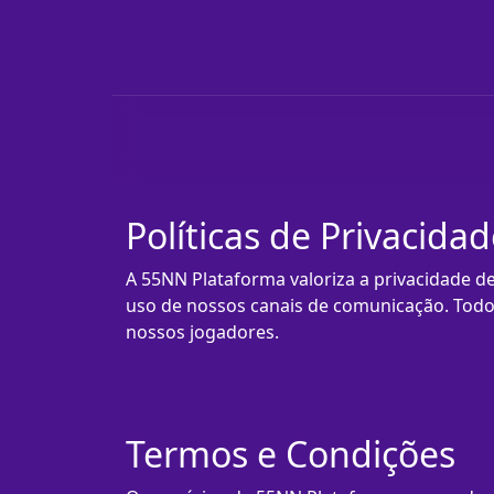
Políticas de Privacida
A 55NN Plataforma valoriza a privacidade 
uso de nossos canais de comunicação. Todos
nossos jogadores.
Termos e Condições