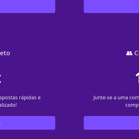
reto
👥 
t
espostas rápidas e
Junte-se a uma com
lizado!
compa
e