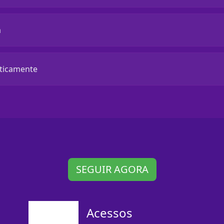
a
aticamente
SEGUIR AGORA
Acessos