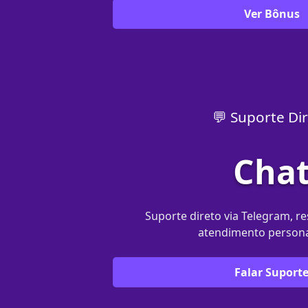
Ver Bônus
💬 Suporte Di
Cha
Suporte direto via Telegram, r
atendimento persona
Falar Suport