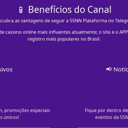
📱 Benefícios do Canal
cubra as vantagens de seguir a 55NN Plataforma no Tele
 cassino online mais influentes atualmente; o site e o APP
registro mais populares no Brasil.
sivos
📢 Notí
m, promoções especiais
Fique por dentro d
s únicos!
eventos da 55N