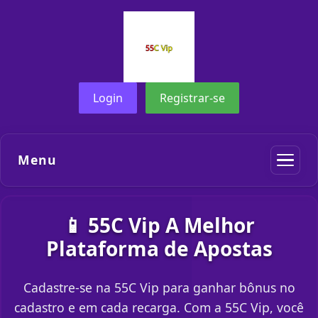
Login
Registrar-se
Menu
📱 55C Vip A Melhor
Plataforma de Apostas
Cadastre-se na 55C Vip para ganhar bônus no
cadastro e em cada recarga. Com a 55C Vip, você