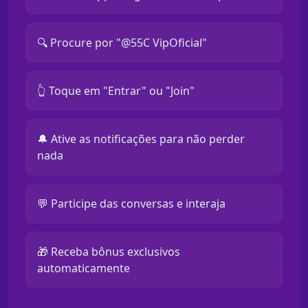
🔍 Procure por "@55C VipOficial"
👆 Toque em "Entrar" ou "Join"
🔔 Ative as notificações para não perder
nada
💬 Participe das conversas e interaja
🎁 Receba bônus exclusivos
automaticamente