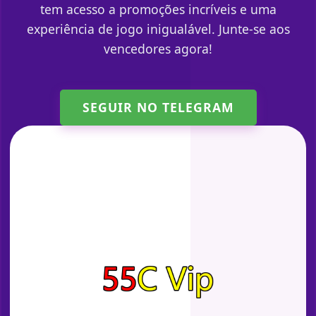
tem acesso a promoções incríveis e uma
experiência de jogo inigualável. Junte-se aos
vencedores agora!
SEGUIR NO TELEGRAM