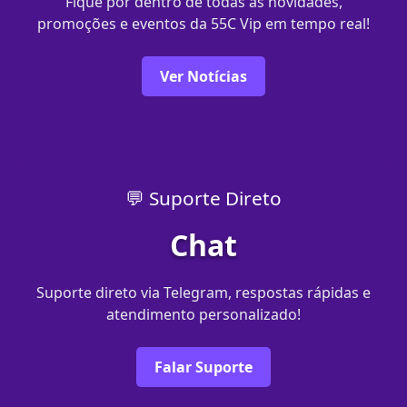
Fique por dentro de todas as novidades,
promoções e eventos da 55C Vip em tempo real!
Ver Notícias
💬 Suporte Direto
Chat
Suporte direto via Telegram, respostas rápidas e
atendimento personalizado!
Falar Suporte