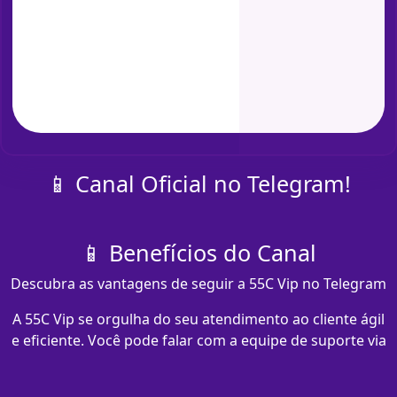
📱 Canal Oficial no Telegram!
📱 Benefícios do Canal
Descubra as vantagens de seguir a 55C Vip no Telegram
A 55C Vip se orgulha do seu atendimento ao cliente ágil
e eficiente. Você pode falar com a equipe de suporte via