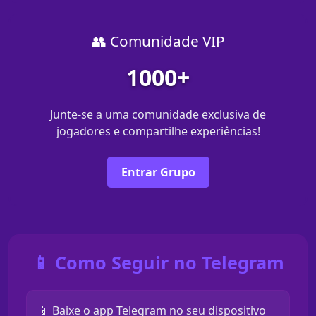
👥 Comunidade VIP
1000+
Junte-se a uma comunidade exclusiva de
jogadores e compartilhe experiências!
Entrar Grupo
📱 Como Seguir no Telegram
📱 Baixe o app Telegram no seu dispositivo