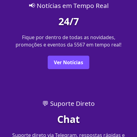
📢 Notícias em Tempo Real
24/7
Fique por dentro de todas as novidades,
promoções e eventos da 5567 em tempo real!
Ver Notícias
💬 Suporte Direto
Chat
Suporte direto via Telegram, respostas rápidas e