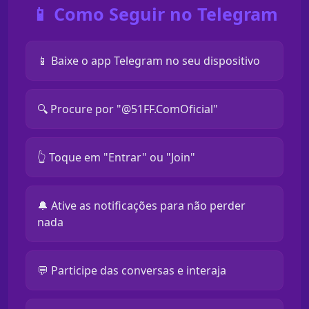
📱 Como Seguir no Telegram
📱 Baixe o app Telegram no seu dispositivo
🔍 Procure por "@51FF.ComOficial"
👆 Toque em "Entrar" ou "Join"
🔔 Ative as notificações para não perder
nada
💬 Participe das conversas e interaja