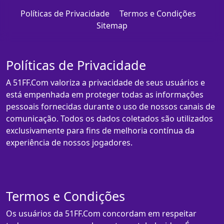
Políticas de Privacidade
Termos e Condições
Sitemap
Políticas de Privacidade
A 51FF.Com valoriza a privacidade de seus usuários e
está empenhada em proteger todas as informações
pessoais fornecidas durante o uso de nossos canais de
comunicação. Todos os dados coletados são utilizados
exclusivamente para fins de melhoria contínua da
experiência de nossos jogadores.
Termos e Condições
Os usuários da 51FF.Com concordam em respeitar