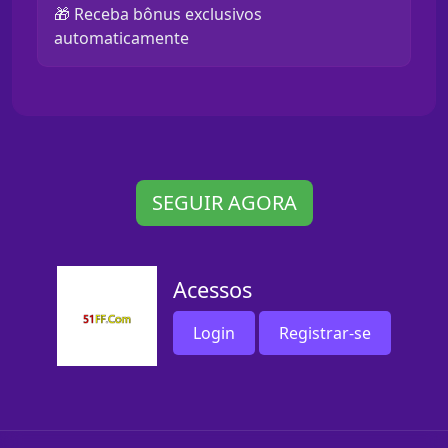
🎁 Receba bônus exclusivos
automaticamente
SEGUIR AGORA
Acessos
Login
Registrar-se