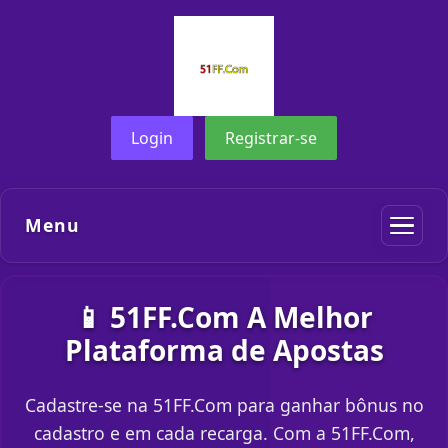
Login
Registrar-se
Menu
📱 51FF.Com A Melhor
Plataforma de Apostas
Cadastre-se na 51FF.Com para ganhar bônus no
cadastro e em cada recarga. Com a 51FF.Com,