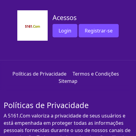
Acessos
Login
Registrar-se
Políticas de Privacidade
Termos e Condições
Sitemap
Políticas de Privacidade
A 5161.Com valoriza a privacidade de seus usuários e
está empenhada em proteger todas as informações
pessoais fornecidas durante o uso de nossos canais de