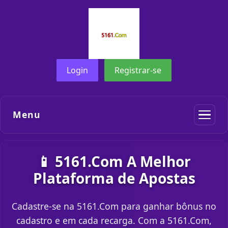
Login
Registrar-se
Menu
📱 5161.Com A Melhor
Plataforma de Apostas
Cadastre-se na 5161.Com para ganhar bônus no
cadastro e em cada recarga. Com a 5161.Com,