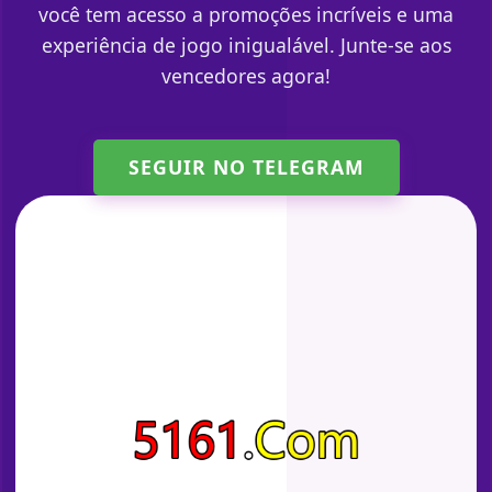
você tem acesso a promoções incríveis e uma
experiência de jogo inigualável. Junte-se aos
vencedores agora!
SEGUIR NO TELEGRAM