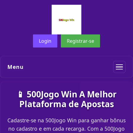
Login
Registrar-se
Menu
📱 500Jogo Win A Melhor
Plataforma de Apostas
Cadastre-se na 500Jogo Win para ganhar bônus
no cadastro e em cada recarga. Com a 500Jogo