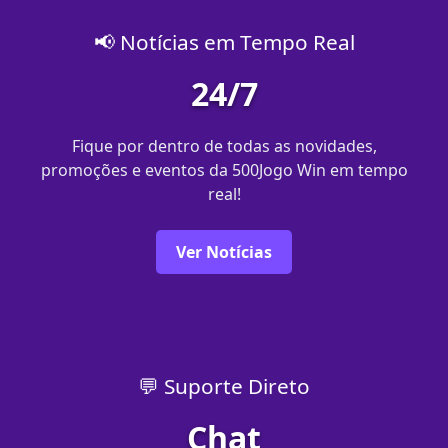
📢 Notícias em Tempo Real
24/7
Fique por dentro de todas as novidades,
promoções e eventos da 500Jogo Win em tempo
real!
Ver Notícias
💬 Suporte Direto
Chat