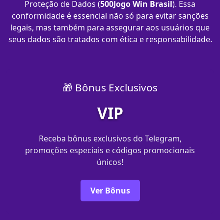
Proteção de Dados (
500Jogo Win Brasil
). Essa
conformidade é essencial não só para evitar sanções
legais, mas também para assegurar aos usuários que
seus dados são tratados com ética e responsabilidade.
🎁 Bônus Exclusivos
VIP
Receba bônus exclusivos do Telegram,
promoções especiais e códigos promocionais
únicos!
Ver Bônus