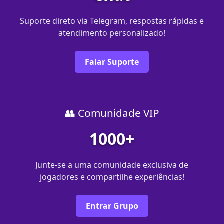
Suporte direto via Telegram, respostas rápidas e
atendimento personalizado!
Falar Suporte
👥 Comunidade VIP
1000+
Junte-se a uma comunidade exclusiva de
jogadores e compartilhe experiências!
Entrar Grupo