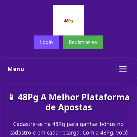
Login
Registrar-se
Menu
📱 48Pg A Melhor Plataforma
de Apostas
Cadastre-se na 48Pg para ganhar bônus no
cadastro e em cada recarga. Com a 48Pg, você