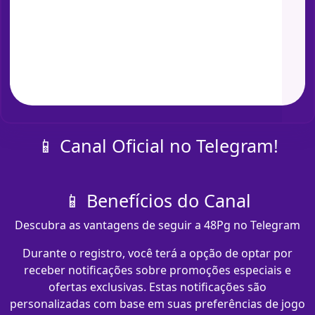
📱 Canal Oficial no Telegram!
📱 Benefícios do Canal
Descubra as vantagens de seguir a 48Pg no Telegram
Durante o registro, você terá a opção de optar por
receber notificações sobre promoções especiais e
ofertas exclusivas. Estas notificações são
personalizadas com base em suas preferências de jogo