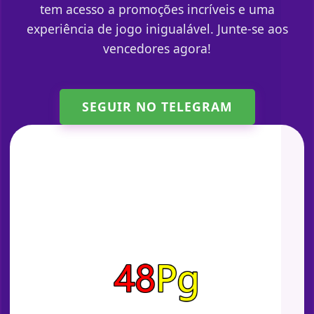
tem acesso a promoções incríveis e uma
experiência de jogo inigualável. Junte-se aos
vencedores agora!
SEGUIR NO TELEGRAM