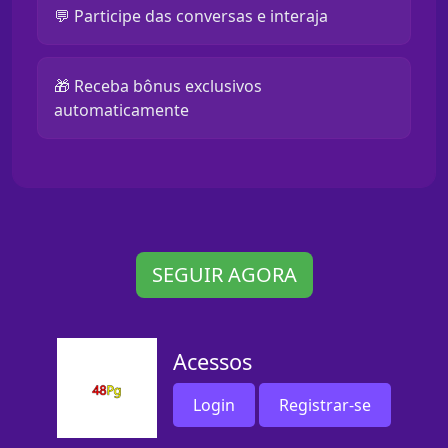
💬 Participe das conversas e interaja
🎁 Receba bônus exclusivos
automaticamente
SEGUIR AGORA
Acessos
Login
Registrar-se