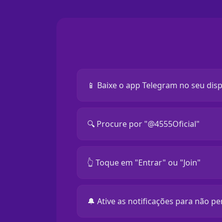
📱 Baixe o app Telegram no seu disp
🔍 Procure por "@4555Oficial"
👆 Toque em "Entrar" ou "Join"
🔔 Ative as notificações para não p