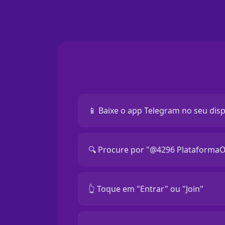
📱 Baixe o app Telegram no seu disp
🔍 Procure por "@4296 PlataformaOf
👆 Toque em "Entrar" ou "Join"