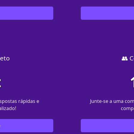
reto
👥 
t
espostas rápidas e
Junte-se a uma com
lizado!
compa
e