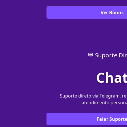
Ver Bônus
💬 Suporte Di
Cha
Suporte direto via Telegram, r
atendimento persona
Falar Suport