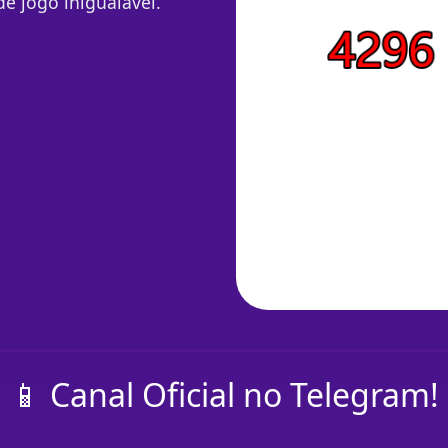
e jogo inigualável.
📱 Canal Oficial no Telegram!