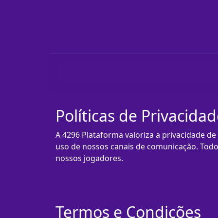
Políticas de Privacida
A 4296 Plataforma valoriza a privacidade d
uso de nossos canais de comunicação. Todos
nossos jogadores.
Termos e Condições