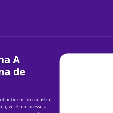
ma A
ma de
anhar bônus no cadastro
ma, você tem acesso a