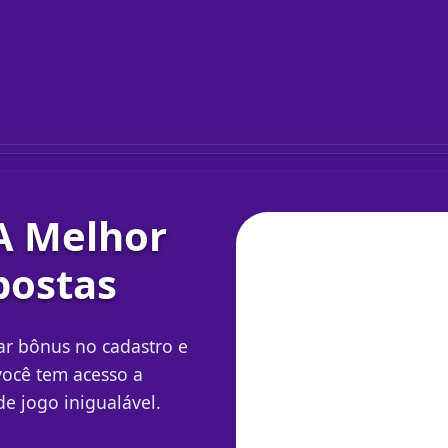
A Melhor
postas
r bônus no cadastro e
ocê tem acesso a
e jogo inigualável.