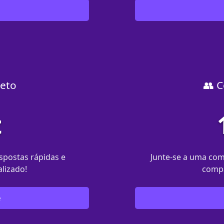
reto
👥 
t
espostas rápidas e
Junte-se a uma com
lizado!
compa
e