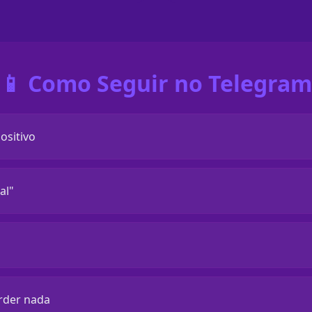
📱 Como Seguir no Telegram
ositivo
al"
erder nada