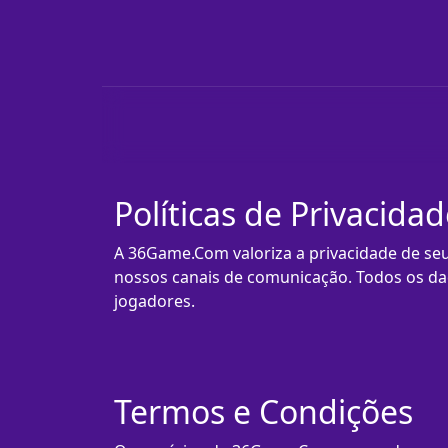
Políticas de Privacida
A 36Game.Com valoriza a privacidade de se
nossos canais de comunicação. Todos os dad
jogadores.
Termos e Condições