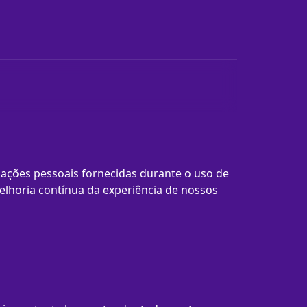
ações pessoais fornecidas durante o uso de
elhoria contínua da experiência de nossos