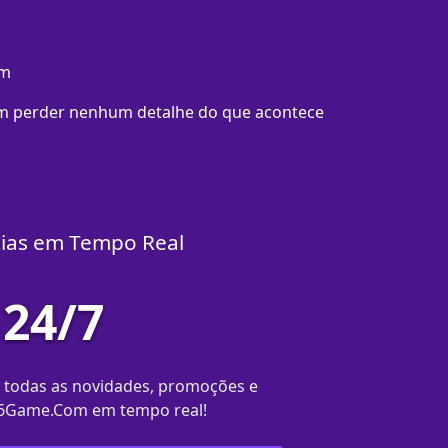
am
em perder nenhum detalhe do que acontece
cias em Tempo Real
24/7
e todas as novidades, promoções e
36Game.Com em tempo real!