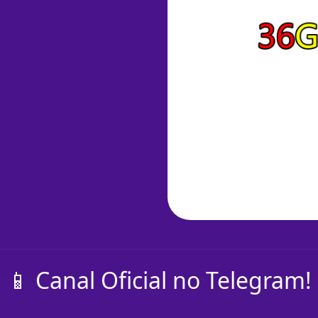
📱 Canal Oficial no Telegram!