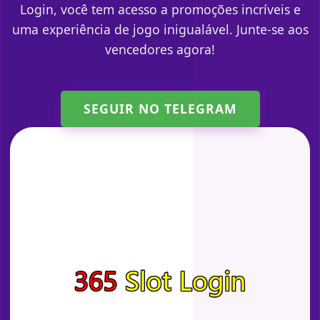
Login, você tem acesso a promoções incríveis e
uma experiência de jogo inigualável. Junte-se aos
vencedores agora!
SEGUIR NO TELEGRAM