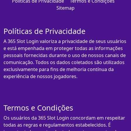
Políticas de Privacidade
Termos e Condições
Sitemap
Políticas de Privacidade
A 365 Slot Login valoriza a privacidade de seus usuários
e está empenhada em proteger todas as informações
pessoais fornecidas durante o uso de nossos canais de
comunicação. Todos os dados coletados são utilizados
exclusivamente para fins de melhoria contínua da
experiência de nossos jogadores.
Termos e Condições
Os usuários da 365 Slot Login concordam em respeitar
todas as regras e regulamentos estabelecidos. É