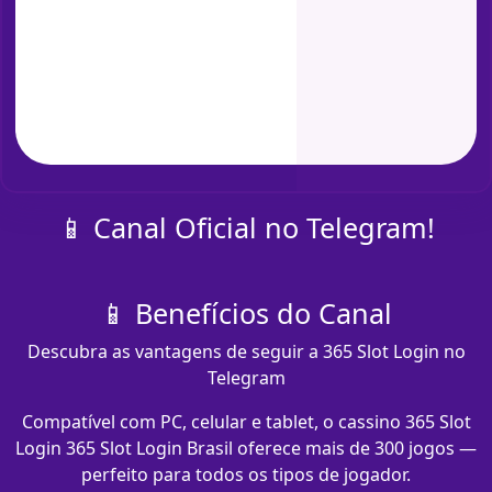
📱 Canal Oficial no Telegram!
📱 Benefícios do Canal
Descubra as vantagens de seguir a 365 Slot Login no
Telegram
Compatível com PC, celular e tablet, o cassino 365 Slot
Login 365 Slot Login Brasil oferece mais de 300 jogos —
perfeito para todos os tipos de jogador.