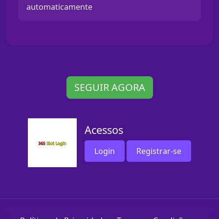
automaticamente
SEGUIR AGORA
Acessos
Login
Registrar-se