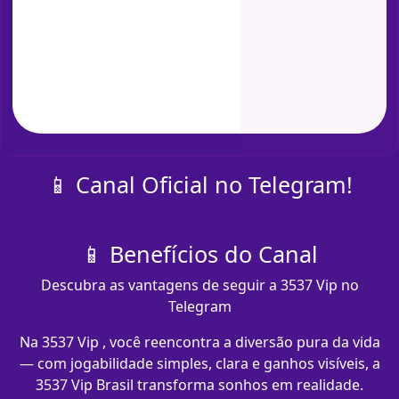
📱 Canal Oficial no Telegram!
📱 Benefícios do Canal
Descubra as vantagens de seguir a 3537 Vip no
Telegram
Na 3537 Vip , você reencontra a diversão pura da vida
— com jogabilidade simples, clara e ganhos visíveis, a
3537 Vip Brasil transforma sonhos em realidade.