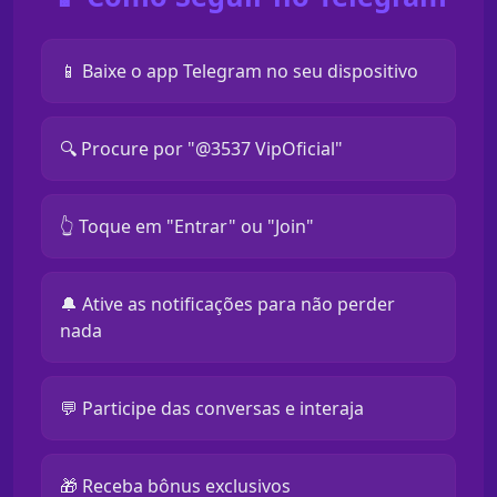
📱 Baixe o app Telegram no seu dispositivo
🔍 Procure por "@3537 VipOficial"
👆 Toque em "Entrar" ou "Join"
🔔 Ative as notificações para não perder
nada
💬 Participe das conversas e interaja
🎁 Receba bônus exclusivos