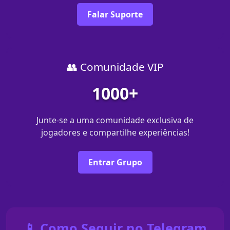
Falar Suporte
👥 Comunidade VIP
1000+
Junte-se a uma comunidade exclusiva de
jogadores e compartilhe experiências!
Entrar Grupo
📱 Como Seguir no Telegram