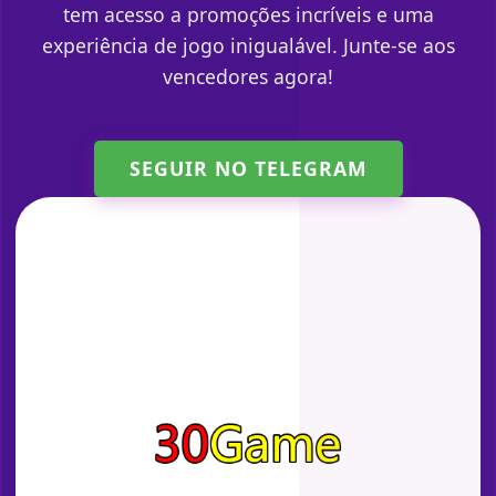
tem acesso a promoções incríveis e uma
experiência de jogo inigualável. Junte-se aos
vencedores agora!
SEGUIR NO TELEGRAM