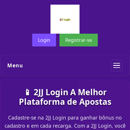
Login
Registrar-se
Menu
📱 2JJ Login A Melhor
Plataforma de Apostas
Cadastre-se na 2JJ Login para ganhar bônus no
cadastro e em cada recarga. Com a 2JJ Login, você