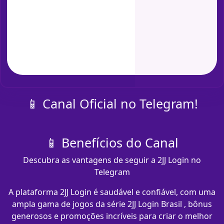
📱 Canal Oficial no Telegram!
📱 Benefícios do Canal
Descubra as vantagens de seguir a 2JJ Login no
Telegram
A plataforma 2JJ Login é saudável e confiável, com uma
ampla gama de jogos da série 2JJ Login Brasil , bônus
generosos e promoções incríveis para criar o melhor