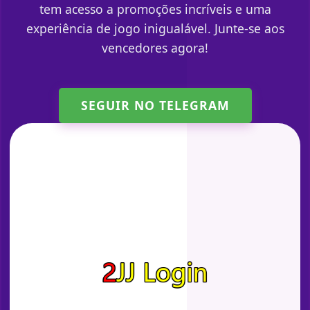
tem acesso a promoções incríveis e uma
experiência de jogo inigualável. Junte-se aos
vencedores agora!
SEGUIR NO TELEGRAM