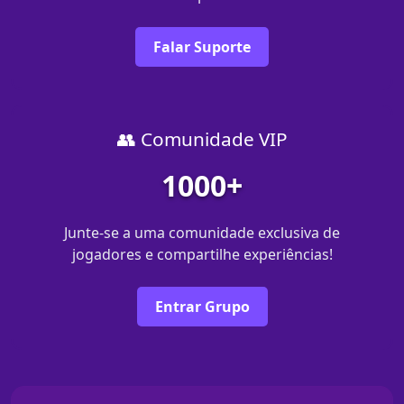
Falar Suporte
👥 Comunidade VIP
1000+
Junte-se a uma comunidade exclusiva de
jogadores e compartilhe experiências!
Entrar Grupo