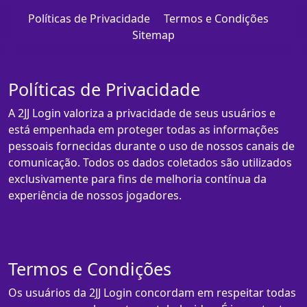
Políticas de Privacidade
Termos e Condições
Sitemap
Políticas de Privacidade
A 2JJ Login valoriza a privacidade de seus usuários e
está empenhada em proteger todas as informações
pessoais fornecidas durante o uso de nossos canais de
comunicação. Todos os dados coletados são utilizados
exclusivamente para fins de melhoria contínua da
experiência de nossos jogadores.
Termos e Condições
Os usuários da 2JJ Login concordam em respeitar todas