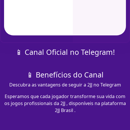
📱 Canal Oficial no Telegram!
📱 Benefícios do Canal
Descubra as vantagens de seguir a 2JJ no Telegram
Esperamos que cada jogador transforme sua vida com
os jogos profissionais da 2JJ , disponíveis na plataforma
2JJ Brasil .