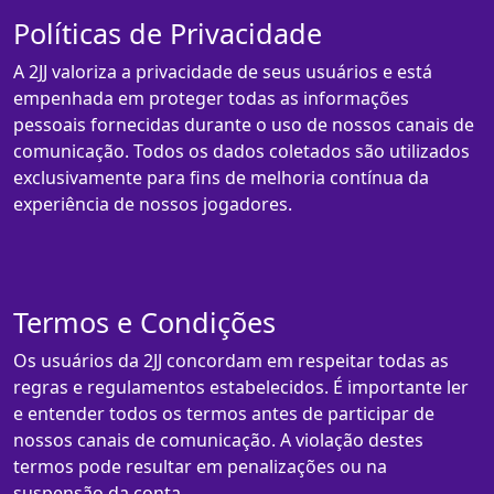
Políticas de Privacidade
A 2JJ valoriza a privacidade de seus usuários e está
empenhada em proteger todas as informações
pessoais fornecidas durante o uso de nossos canais de
comunicação. Todos os dados coletados são utilizados
exclusivamente para fins de melhoria contínua da
experiência de nossos jogadores.
Termos e Condições
Os usuários da 2JJ concordam em respeitar todas as
regras e regulamentos estabelecidos. É importante ler
e entender todos os termos antes de participar de
nossos canais de comunicação. A violação destes
termos pode resultar em penalizações ou na
suspensão da conta.