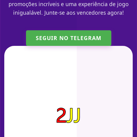
promoções incríveis e uma experiência de jogo
inigualável. Junte-se aos vencedores agora!
SEGUIR NO TELEGRAM