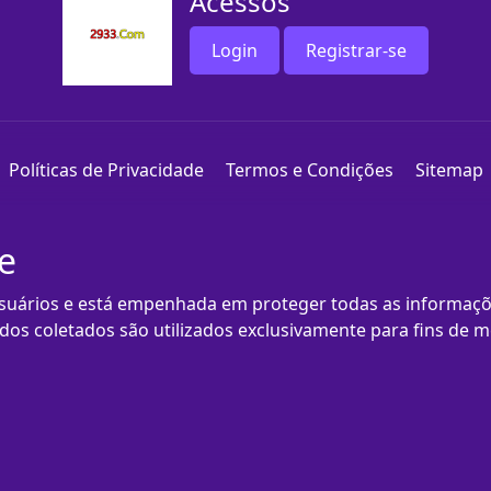
Acessos
Login
Registrar-se
Políticas de Privacidade
Termos e Condições
Sitemap
de
usuários e está empenhada em proteger todas as informaçõ
os coletados são utilizados exclusivamente para fins de m