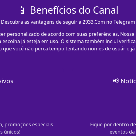
📱 Benefícios do Canal
Descubra as vantagens de seguir a 2933.Com no Telegram
ser personalizado de acordo com suas preferências. Nossa
escolha já esteja em uso. O sistema também inclui verific
o que você não perca tempo tentando nomes de usuário já
sivos
📢 Notí
m, promoções especiais
Fique por dentro d
s únicos!
eventos da