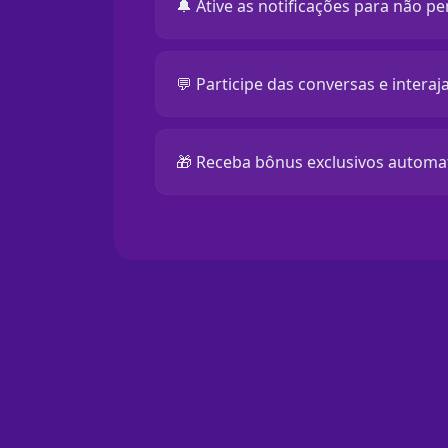
🔔 Ative as notificações para não p
💬 Participe das conversas e interaj
🎁 Receba bônus exclusivos autom