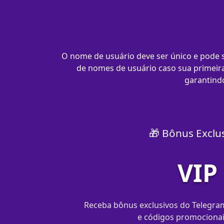
O nome de usuário deve ser único e pode 
de nomes de usuário caso sua primeira 
garantind
🎁 Bônus Exclu
VIP
Receba bônus exclusivos do Telegra
e códigos promocionai