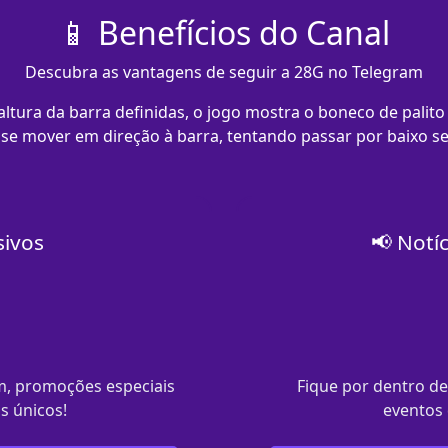
📱 Benefícios do Canal
Descubra as vantagens de seguir a 28G no Telegram
altura da barra definidas, o jogo mostra o boneco de palito
se mover em direção à barra, tentando passar por baixo se
sivos
📢 Notí
m, promoções especiais
Fique por dentro d
s únicos!
eventos