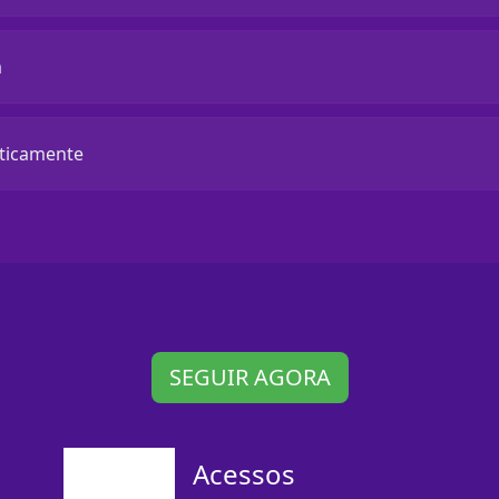
a
aticamente
SEGUIR AGORA
Acessos