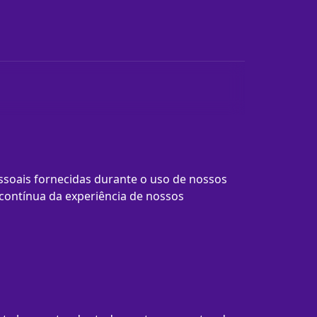
ssoais fornecidas durante o uso de nossos
 contínua da experiência de nossos