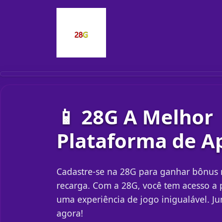
📱 28G A Melhor
Plataforma de A
Cadastre-se na 28G para ganhar bônus 
recarga. Com a 28G, você tem acesso a 
uma experiência de jogo inigualável. J
agora!