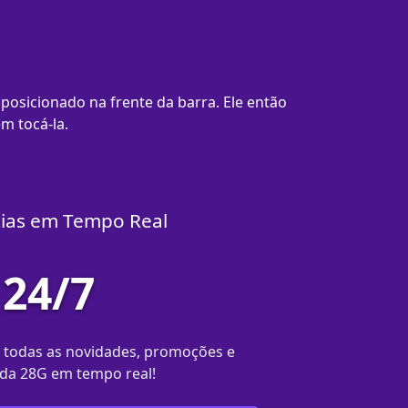
 posicionado na frente da barra. Ele então
m tocá-la.
cias em Tempo Real
24/7
e todas as novidades, promoções e
 da 28G em tempo real!