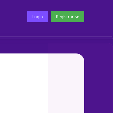
Login
Registrar-se