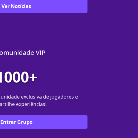
Ver Notícias
Comunidade VIP
1000+
unidade exclusiva de jogadores e
rtilhe experiências!
Entrar Grupo