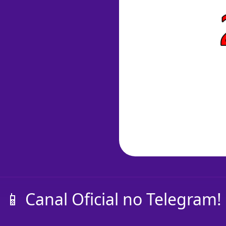
📱 Canal Oficial no Telegram!