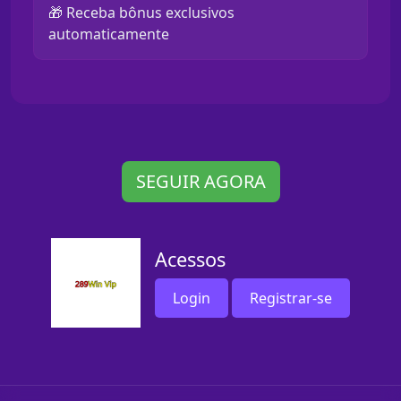
🎁 Receba bônus exclusivos
automaticamente
SEGUIR AGORA
Acessos
Login
Registrar-se