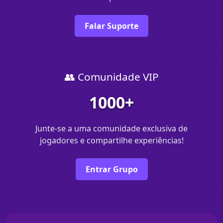
Falar Suporte
👥 Comunidade VIP
1000+
Junte-se a uma comunidade exclusiva de
jogadores e compartilhe experiências!
Entrar Grupo