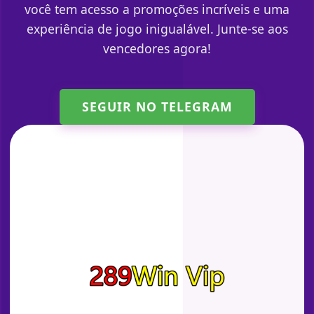
você tem acesso a promoções incríveis e uma
experiência de jogo inigualável. Junte-se aos
vencedores agora!
SEGUIR NO TELEGRAM