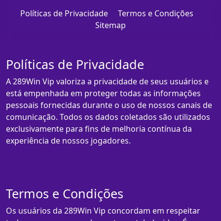
Políticas de Privacidade
Termos e Condições
Sitemap
Políticas de Privacidade
A 289Win Vip valoriza a privacidade de seus usuários e
está empenhada em proteger todas as informações
pessoais fornecidas durante o uso de nossos canais de
comunicação. Todos os dados coletados são utilizados
exclusivamente para fins de melhoria contínua da
experiência de nossos jogadores.
Termos e Condições
Os usuários da 289Win Vip concordam em respeitar