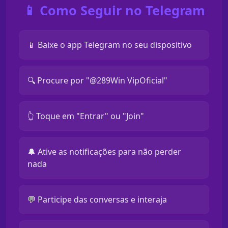
📱 Como Seguir no Telegram
📱 Baixe o app Telegram no seu dispositivo
🔍 Procure por "@289Win VipOficial"
👆 Toque em "Entrar" ou "Join"
🔔 Ative as notificações para não perder
nada
💬 Participe das conversas e interaja