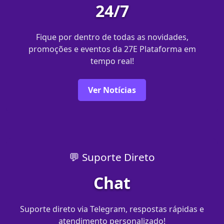
24/7
Fique por dentro de todas as novidades,
promoções e eventos da 27E Plataforma em
tempo real!
Ver Notícias
💬 Suporte Direto
Chat
Suporte direto via Telegram, respostas rápidas e
atendimento personalizado!