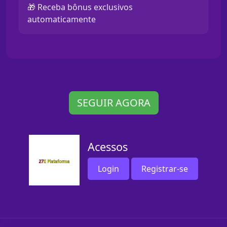
🎁 Receba bônus exclusivos
automaticamente
SEGUIR AGORA
Acessos
Login
Registrar-se