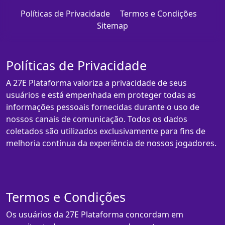
Políticas de Privacidade
Termos e Condições
Sitemap
Políticas de Privacidade
A 27E Plataforma valoriza a privacidade de seus
usuários e está empenhada em proteger todas as
informações pessoais fornecidas durante o uso de
nossos canais de comunicação. Todos os dados
coletados são utilizados exclusivamente para fins de
melhoria contínua da experiência de nossos jogadores.
Termos e Condições
Os usuários da 27E Plataforma concordam em