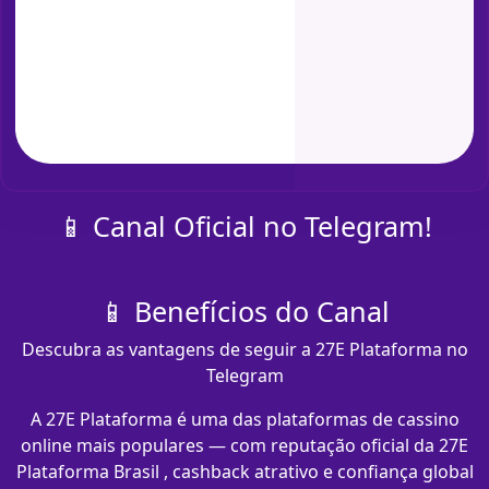
📱 Canal Oficial no Telegram!
📱 Benefícios do Canal
Descubra as vantagens de seguir a 27E Plataforma no
Telegram
A 27E Plataforma é uma das plataformas de cassino
online mais populares — com reputação oficial da 27E
Plataforma Brasil , cashback atrativo e confiança global