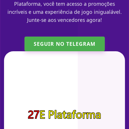
Plataforma, você tem acesso a promoções
incríveis e uma experiência de jogo inigualável.
Junte-se aos vencedores agora!
SEGUIR NO TELEGRAM