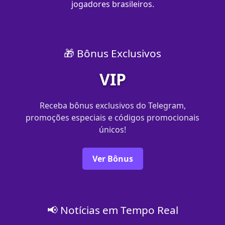
jogadores brasileiros.
🎁 Bônus Exclusivos
VIP
Receba bônus exclusivos do Telegram,
promoções especiais e códigos promocionais
únicos!
Ver Bônus
📢 Notícias em Tempo Real