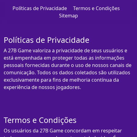
Políticas de Privacidade
Termos e Condições
Sitemap
Políticas de Privacidade
A 27B Game valoriza a privacidade de seus usuários e
está empenhada em proteger todas as informações
pessoais fornecidas durante o uso de nossos canais de
comunicação. Todos os dados coletados são utilizados
exclusivamente para fins de melhoria contínua da
experiência de nossos jogadores.
Termos e Condições
Os usuários da 27B Game concordam em respeitar