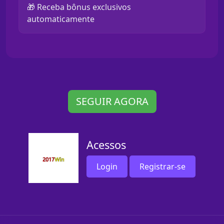
🎁 Receba bônus exclusivos
automaticamente
SEGUIR AGORA
Acessos
Login
Registrar-se