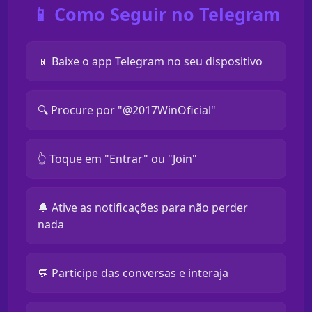
📱 Como Seguir no Telegram
📱 Baixe o app Telegram no seu dispositivo
🔍 Procure por "@2017WinOficial"
👆 Toque em "Entrar" ou "Join"
🔔 Ative as notificações para não perder
nada
💬 Participe das conversas e interaja