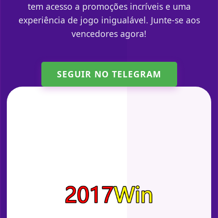
tem acesso a promoções incríveis e uma
experiência de jogo inigualável. Junte-se aos
vencedores agora!
SEGUIR NO TELEGRAM