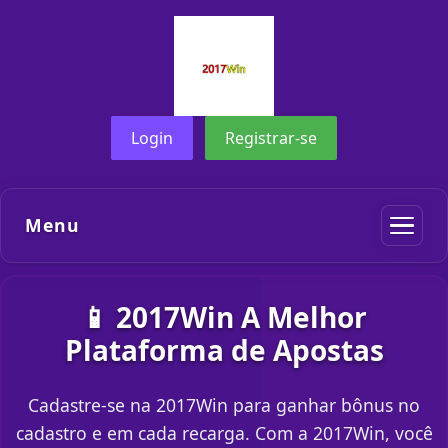
Login
Registrar-se
Menu
📱 2017Win A Melhor
Plataforma de Apostas
Cadastre-se na 2017Win para ganhar bônus no
cadastro e em cada recarga. Com a 2017Win, você