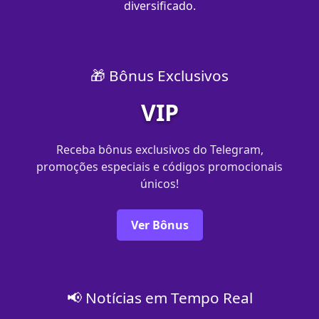
diversificado.
🎁 Bônus Exclusivos
VIP
Receba bônus exclusivos do Telegram,
promoções especiais e códigos promocionais
únicos!
Ver Bônus
📢 Notícias em Tempo Real