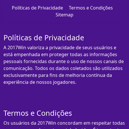
Políticas de Privacidade
Termos e Condições
Sitemap
Políticas de Privacidade
A 2017Win valoriza a privacidade de seus usuários e
está empenhada em proteger todas as informações
pessoais fornecidas durante o uso de nossos canais de
comunicação. Todos os dados coletados são utilizados
exclusivamente para fins de melhoria contínua da
experiência de nossos jogadores.
Termos e Condições
Os usuários da 2017Win concordam em respeitar todas