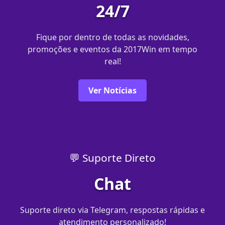
24/7
Fique por dentro de todas as novidades,
promoções e eventos da 2017Win em tempo
real!
Ver Notícias
💬 Suporte Direto
Chat
Suporte direto via Telegram, respostas rápidas e
atendimento personalizado!