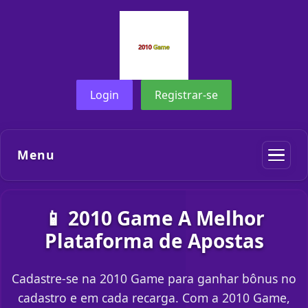
Login
Registrar-se
Menu
📱 2010 Game A Melhor
Plataforma de Apostas
Cadastre-se na 2010 Game para ganhar bônus no
cadastro e em cada recarga. Com a 2010 Game,