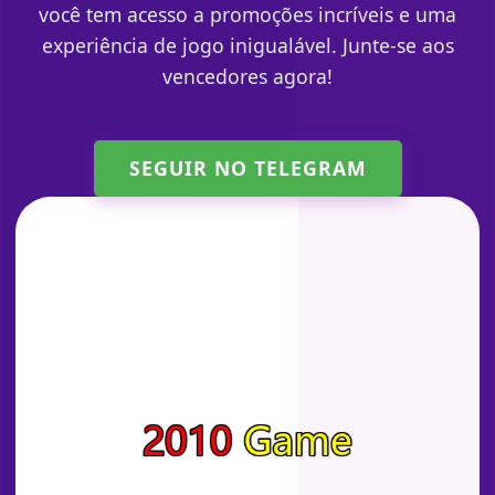
você tem acesso a promoções incríveis e uma
experiência de jogo inigualável. Junte-se aos
vencedores agora!
SEGUIR NO TELEGRAM